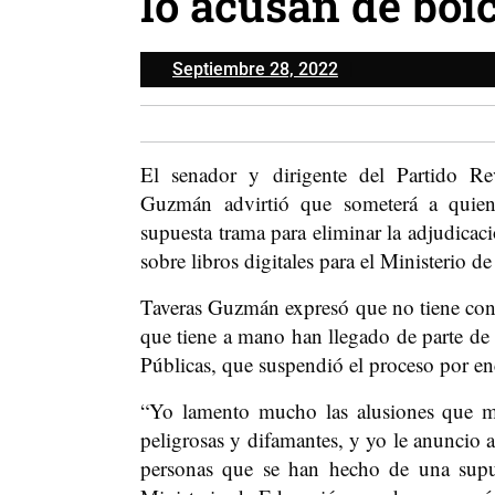
lo acusan de boic
Septiembre
Septiembre 28, 2022
28,
2022
El senador y dirigente del Partido R
Guzmán advirtió que someterá a quiene
supuesta trama para eliminar la adjudicac
sobre libros digitales para el Ministerio d
Taveras Guzmán expresó que no tiene cono
que tiene a mano han llegado de parte de
Públicas, que suspendió el proceso por enc
“Yo lamento mucho las alusiones que m
peligrosas y difamantes, y yo le anuncio
personas que se han hecho de una supues