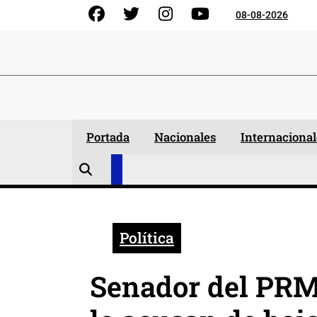
Skip
Facebook
Gorjeo
Instagram
YouTube
08-08-2026
to
content
Portada
Nacionales
Internacional
Política
Senador del PRM