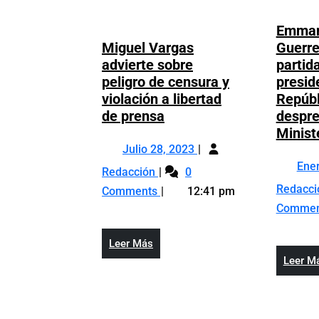
Emman
Miguel Vargas
Guerre
advierte sobre
partida
peligro de censura y
presid
violación a libertad
Repúbl
Miguel
de prensa
despre
Vargas
Minist
Julio
advierte
Julio 28, 2023
28,
sobre
Ene
Miguel
Redacción
0
2023
peligro
Vargas
Redacc
Comments
12:41 pm
de
advierte
Comme
censura
sobre
y
peligro
Leer
Leer Más
violación
de
Más
Leer M
a
censura
libertad
y
de
violación