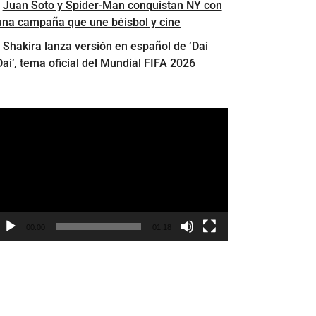
Juan Soto y Spider-Man conquistan NY con
una campaña que une béisbol y cine
Shakira lanza versión en español de ‘Dai
Dai’, tema oficial del Mundial FIFA 2026
eproductor
e
ídeo
00:00
01:18