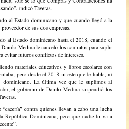
 nada, solo sé lo que Compras y Contrataciones ha
usando”, indicó Taveras.
endo al Estado dominicano y que cuando llegó a la
de proveedor de sus dos empresas.
ndo al Estado dominicano hasta el 2018, cuando el
 Danilo Medina le canceló los contratos para suplir
a evitar futuros conflictos de intereses.
endo materiales educativos y libros escolares con
sentaba, pero desde el 2018 ni este que le habla, ni
do dominicano. La última vez que le suplimos al
recho, el gobierno de Danilo Medina suspendió los
Taveras.
e “cacería” contra quienes llevan a cabo una lucha
 la República Dominicana, pero que nadie lo va a
decente”.