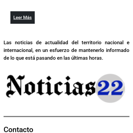
2024
Harris
sus
continúan
campañas
sus
en
Leer
Leer Más
campañas
los
Más
en
estados
los
clave
Las noticias de actualidad del territorio nacional e
estados
de
internacional, en un esfuerzo de mantenerlo informado
clave
la
de
de lo que está pasando en las últimas horas.
mano
la
de
mano
celebridades
de
celebridades
Contacto