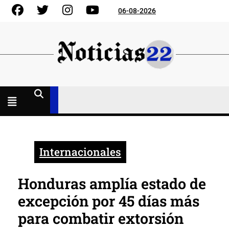
Skip
Facebook
Gorjeo
Instagram
YouTube
06-08-2026
to
content
Menú
abierto
Internacionales
Honduras amplía estado de
excepción por 45 días más
para combatir extorsión