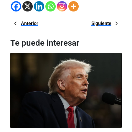
Navegación
Previous
Next
Anterior
Siguiente
de
Post
Post
entradas
Te puede interesar