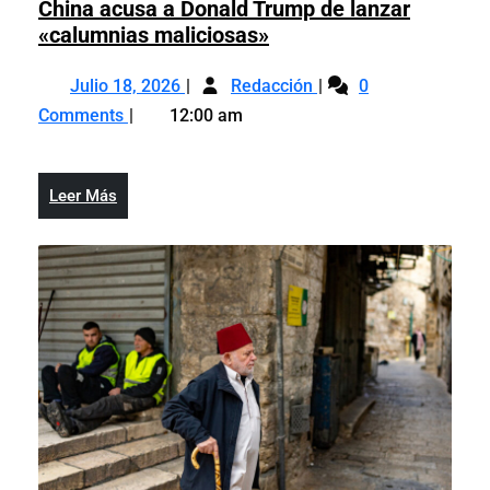
China acusa a Donald Trump de lanzar
China
«calumnias maliciosas»
acusa
Julio
China
a
Julio 18, 2026
Redacción
0
18,
acusa
Donald
Comments
12:00 am
2026
a
Trump
Donald
de
Trump
lanzar
Leer
Leer Más
de
«calumnias
Más
lanzar
maliciosas»
«calumnias
maliciosas»