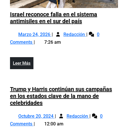
Israel reconoce falla en el sistema
Israel
antimisiles en el sur del país
reconoce
Marzo
Israel
falla
Marzo 24, 2026
Redacción
0
24,
reconoce
en
Comments
7:26 am
2026
falla
el
en
sistema
el
antimisiles
Leer
Leer Más
sistema
en
Más
antimisiles
el
en
sur
el
Trump y Harris continúan sus campañas
del
sur
en los estados clave de la mano de
país
del
Trump
celebridades
país
y
Octubre
Trump
Harris
Octubre 20, 2024
Redacción
0
20,
y
continúan
Comments
12:00 am