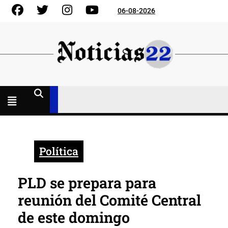
Skip
Facebook
Gorjeo
Instagram
YouTube
06-08-2026
to
content
Menú
abierto
Política
PLD se prepara para
reunión del Comité Central
de este domingo