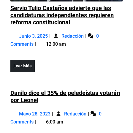
Servio Tulio Castaños advierte que las
candidaturas independientes requieren
Servio
reforma constitucional
Tulio
Junio
Servio
Castaños
Junio 3, 2025
Redacción
0
3,
Tulio
advierte
Comments
12:00 am
2025
Castaños
que
advierte
las
que
candidaturas
Leer
Leer Más
las
independientes
Más
candidaturas
requieren
independientes
reforma
requieren
Danilo dice el 35% de peledeístas votarán
constitucional
reforma
Danilo
por Leonel
constitucional
dice
Mayo
Danilo
el
Mayo 28, 2023
Redacción
0
28,
dice
35%
Comments
6:00 am
2023
el
de