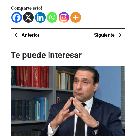
Comparte esto!
Navegación
Previous
Next
Anterior
Siguiente
de
Post
Post
entradas
Te puede interesar