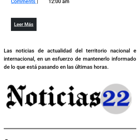
su
Comments
12:00 am
2024
evalúa
desempeñ
su
de
desempeño
febrero
Leer
Leer Más
de
y
Más
febrero
dice
y
se
Las noticias de actualidad del territorio nacional e
dice
prepara
internacional, en un esfuerzo de mantenerlo informado
se
para
prepara
de lo que está pasando en las últimas horas.
mayo
para
mayo