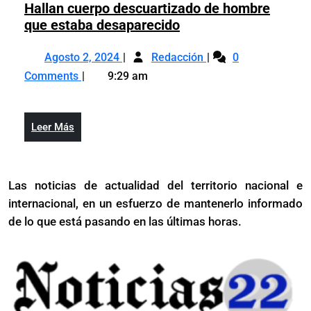
Hallan cuerpo descuartizado de hombre
Hallan
que estaba desaparecido
cuerpo
Agosto
Hallan
descuartizado
Agosto 2, 2024
Redacción
0
2,
cuerpo
de
Comments
9:29 am
2024
descuartizado
hombre
de
que
hombre
estaba
Leer
Leer Más
que
desaparecido
Más
estaba
desaparecido
Las noticias de actualidad del territorio nacional e
internacional, en un esfuerzo de mantenerlo informado
de lo que está pasando en las últimas horas.