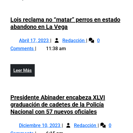
Lois reclama no “matar” perros en estado
Lois
abandono en La Vega
reclama
Abril
Lois
no
Abril 17, 2023
Redacción
0
17,
reclama
“matar”
Comments
11:38 am
2023
no
perros
“matar”
en
perros
estado
Leer
Leer Más
en
abandono
Más
estado
en
abandono
La
en
Presidente Abinader encabeza XLVI
Vega
La
graduación de cadetes de la Policía
Vega
Presidente
Nacional con 57 nuevos oficiales
Abinader
Diciembre
Presidente
encabeza
Diciembre 10, 2023
Redacción
0
10,
Abinader
XLVI