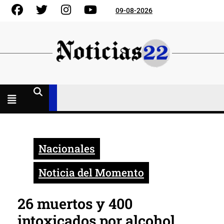
Skip
Facebook
Gorjeo
Instagram
YouTube
09-08-2026
to
content
Menú
abierto
Nacionales
Noticia del Momento
26 muertos y 400
intoxicados por alcohol