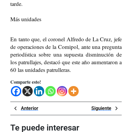
tarde.
Más unidades
En tanto que, el coronel Alfredo de La Cruz, jefe
de operaciones de la Comipol, ante una pregunta
periodística sobre una supuesta disminución de
los patrullajes, destacó que este año aumentaron a
60 las unidades patrulleras.
Comparte esto!
Navegación
Previous
Next
Anterior
Siguiente
de
Post
Post
entradas
Te puede interesar