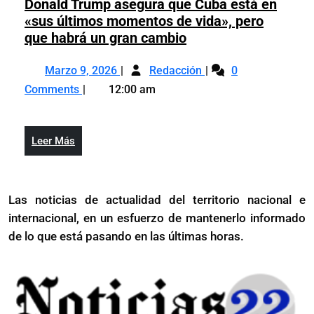
Donald Trump asegura que Cuba está en
«sus últimos momentos de vida», pero
Donald
que habrá un gran cambio
Trump
Marzo
Donald
asegura
Marzo 9, 2026
Redacción
0
9,
Trump
que
Comments
12:00 am
2026
asegura
Cuba
que
está
Cuba
en
Leer
Leer Más
está
«sus
Más
en
últimos
«sus
momentos
Las noticias de actualidad del territorio nacional e
últimos
de
internacional, en un esfuerzo de mantenerlo informado
momentos
vida»,
de
de lo que está pasando en las últimas horas.
pero
vida»,
que
pero
habrá
que
un
habrá
gran