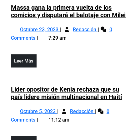
Massa gana la primera vuelta de los
Mas
comicios y disputará el balotaje con Milei
gana
Octubre
Massa
la
Octubre 23, 2023
Redacción
0
23,
gana
prim
Comments
7:29 am
2023
la
vuelt
primera
de
vuelta
los
Leer
Leer Más
de
comi
Más
los
y
comicios
dispu
y
Lider opositor de Kenia rechaza que su
el
disputará
Lider
país lidere misión multinacional en Haití
balot
el
oposit
con
Octubre
Lider
balotaje
de
Octubre 5, 2023
Redacción
0
Milei
5,
opositor
con
Kenia
Comments
11:12 am
2023
de
Milei
recha
Kenia
que
rechaza