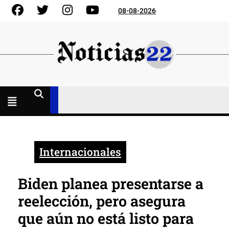
Skip
Facebook
Gorjeo
Instagram
YouTube
08-08-2026
to
content
Menú
abierto
Internacionales
Biden planea presentarse a
reelección, pero asegura
que aún no está listo para