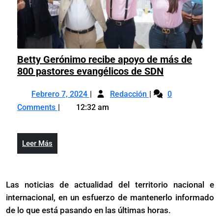
Betty Gerónimo recibe apoyo de más de
Betty
800 pastores evangélicos de SDN
Gerónimo
Febrero
Betty
recibe
Febrero 7, 2024
Redacción
0
7,
Gerónimo
apoyo
Comments
12:32 am
2024
recibe
de
apoyo
más
de
de
Leer
Leer Más
más
800
Más
de
pastores
800
evangélicos
Las noticias de actualidad del territorio nacional e
pastores
de
internacional, en un esfuerzo de mantenerlo informado
evangélicos
SDN
de
de lo que está pasando en las últimas horas.