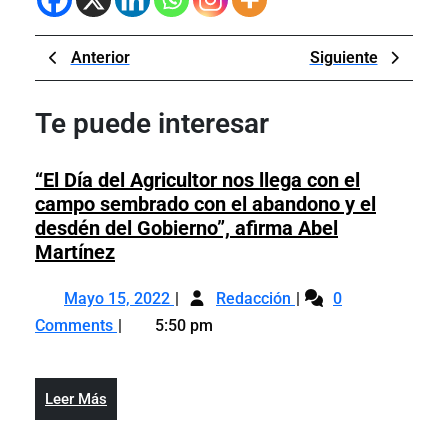
Navegación
Previous
Next
Anterior
Siguiente
de
Post
Post
entradas
Te puede interesar
“El Día del Agricultor nos llega con el
campo sembrado con el abandono y el
desdén del Gobierno”, afirma Abel
“El
Martínez
Día
Mayo
“El
del
Mayo 15, 2022
Redacción
0
15,
Día
Agricultor
Comments
5:50 pm
2022
del
nos
Agricultor
llega
nos
con
Leer
Leer Más
llega
el
Más
con
campo