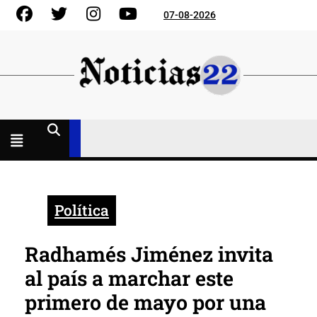
Skip
Facebook
Gorjeo
Instagram
YouTube
07-08-2026
to
content
Menú
abierto
Política
Radhamés Jiménez invita
al país a marchar este
primero de mayo por una