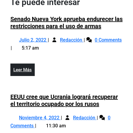
Te puede interesar
Senado Nueva York aprueba endurecer las
Senado
restricciones para el uso de armas
Nueva
Julio
Senado
York
Julio 2, 2022
Redacción
0 Comments
2,
Nueva
aprueba
5:17 am
2022
York
endurecer
aprueba
las
endurecer
restriccione
Leer
Leer Más
las
para
Más
restricciones
el
para
uso
el
EEUU cree que Ucrania logrará recuperar
de
uso
EEUU
el territorio ocupado por los rusos
armas
de
cree
Noviembre
EEUU
armas
que
Noviembre 4, 2022
Redacción
0
4,
cree
Ucrania
Comments
11:30 am
2022
que
logrará