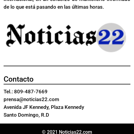
por
Israel
de lo que está pasando en las últimas horas.
Gaza
por
Gaza
Contacto
Tel.: 809-487-7669
prensa@noticias22.com
Avenida JF Kennedy, Plaza Kennedy
Santo Domingo, R.D
© 2021 Noticias22.com