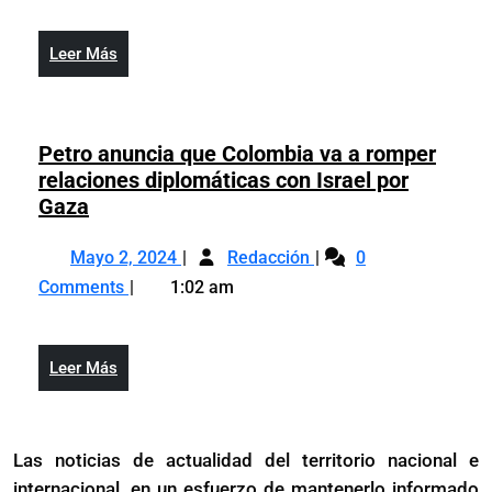
Ucrania
recuperar
logrará
el
Leer
Leer Más
recuperar
territorio
Más
el
ocupado
territorio
por
ocupado
Petro anuncia que Colombia va a romper
los
por
relaciones diplomáticas con Israel por
rusos
los
Petro
Gaza
rusos
anuncia
Mayo
Petro
que
Mayo 2, 2024
Redacción
0
2,
anuncia
Colombia
Comments
1:02 am
2024
que
va
Colombia
a
va
romper
Leer
Leer Más
a
relaciones
Más
romper
diplomáticas
relaciones
con
Las noticias de actualidad del territorio nacional e
diplomáticas
Israel
internacional, en un esfuerzo de mantenerlo informado
con