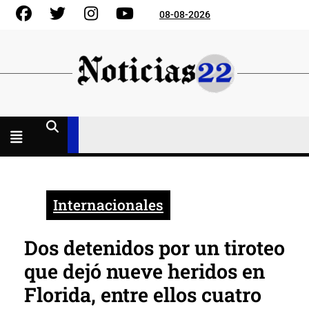
Skip
Facebook
Gorjeo
Instagram
YouTube
08-08-2026
to
content
Menú
abierto
Internacionales
Dos detenidos por un tiroteo
que dejó nueve heridos en
Florida, entre ellos cuatro