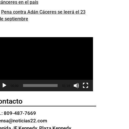
cánceres en el país
Pena contra Adán Cáceres se leerá el 23
de septiembre
eproductor
e
ídeo
00:00
01:18
ontacto
l.: 809-487-7669
ensa@noticias22.com
enida JF Kennedy, Plaza Kennedy