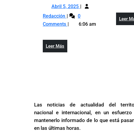
Abril
en
Abril 5, 2025
5,
RD
Generación
Redacción
0
2025
Leer M
superó
eólica
Comments
6:06 am
los
en
300
RD
megavatios
superó
Leer
Leer Más
los
Más
300
megavatios
Las noticias de actualidad del territo
nacional e internacional, en un esfuerzo
mantenerlo informado de lo que está pasa
en las últimas horas.