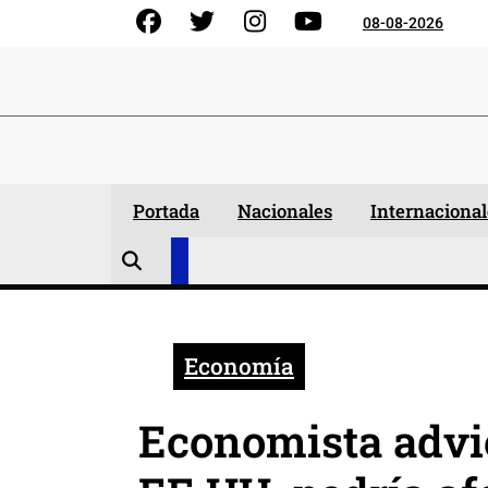
Skip
Facebook
Gorjeo
Instagram
YouTube
08-08-2026
to
content
Portada
Nacionales
Internacional
Economía
Economista advie