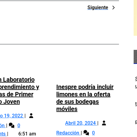
Next
Siguiente
Post
 Laboratorio
rendimiento y
Inespre podría incluir
cas de Primer
limones en la oferta
Lanzan
o Joven
de sus bodegas
Laboratorio
Inespre
móviles
Mayo
de
podría
o 19, 2022
19,
Abril
Emprendimiento
incluir
Abril 20, 2024
Lanzan
ión
0
2022
20,
y
limones
Laboratorio
Inespre
Redacción
0
nts
6:51 am
2024