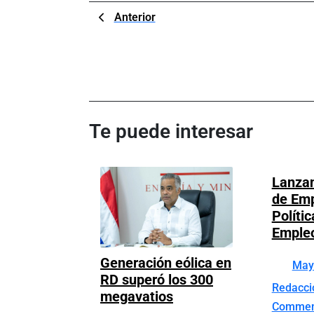
Navegación
Previous
Anterior
Post
de
entradas
Te puede interesar
Lanzan
de Emp
Políti
Emple
Generación eólica en
May
RD superó los 300
Redacc
Generación
megavatios
Comme
eólica