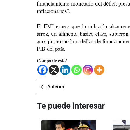
financiamiento monetario del déficit pres
inflacionarios”.
El FMI espera que la inflación alcance 
arroz, un alimento básico clave, subieron
año, pronosticó un déficit de financiamie
PIB del país.
Comparte esto!
Navegación
Previous
Anterior
Post
de
Te puede interesar
entradas