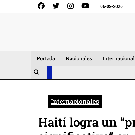
Skip
Facebook
Gorjeo
Instagram
YouTube
06-08-2026
to
content
Portada
Nacionales
Internacional
Internacionales
Haití logra un “p