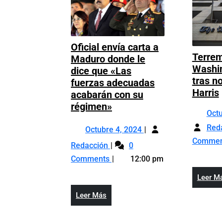
Oficial envía carta a
Terrem
Maduro donde le
Washi
dice que «Las
tras n
fuerzas adecuadas
Harris
acabarán con su
Oficial
régimen»
Oct
envía
Octubre
Red
carta
Octubre 4, 2024
4,
a
Comme
Oficial
Redacción
0
2024
Maduro
envía
Comments
12:00 pm
donde
carta
le
Leer M
a
dice
Maduro
Leer
Leer Más
que
donde
Más
«Las
le