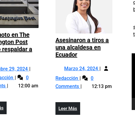
oto en The
Asesinaron a tiros a
ngton Post
una alcaldesa en
o respaldar a
Asesinaron
Ecuador
Terremoto
R
a
en
d
Marzo
tiros
Marzo 24, 2024
Octubre
ubre 29, 2024
The
v
24,
a
Terremoto
29,
Asesinaron
Washington
acción
0
Redacción
0
2024
una
en
2024
a
Post
nts
12:00 am
Comments
12:13 pm
alcaldesa
The
tiros
tras
en
Washington
a
no
Ecuador
Post
una
respaldar
Leer
ás
Leer
Leer Más
tras
alcaldesa
a
Más
Más
no
en
Harris
respaldar
Ecuador
a