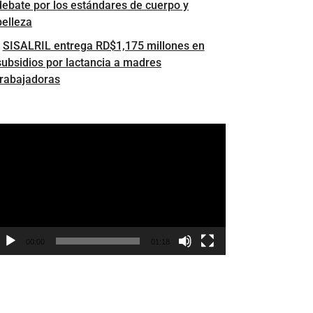
debate por los estándares de cuerpo y
belleza
SISALRIL entrega RD$1,175 millones en
subsidios por lactancia a madres
trabajadoras
eproductor
e
ídeo
00:00
01:18