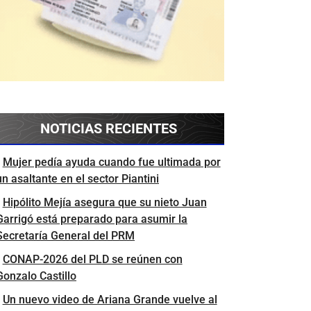
NOTICIAS RECIENTES
Mujer pedía ayuda cuando fue ultimada por
un asaltante en el sector Piantini
Hipólito Mejía asegura que su nieto Juan
Garrigó está preparado para asumir la
Secretaría General del PRM
CONAP-2026 del PLD se reúnen con
Gonzalo Castillo
Un nuevo video de Ariana Grande vuelve al