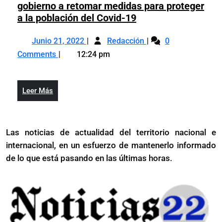
5
gobierno a retomar medidas para proteger
y
años
Colegio
a la población del Covid-19
grupos
y
Médico
especiales
Junio
Colegio
grupos
Dominicano
Junio 21, 2022
Redacción
de
0
21,
Médico
especiales
llama
riesgo
Comments
12:24 pm
2022
Dominicano
de
al
llama
riesgo
gobierno
al
a
Leer
Leer Más
gobierno
retomar
Más
a
medidas
retomar
para
Las noticias de actualidad del territorio nacional e
medidas
proteger
internacional, en un esfuerzo de mantenerlo informado
para
a
proteger
de lo que está pasando en las últimas horas.
la
a
población
la
del
población
Covid-
del
19
Covid-