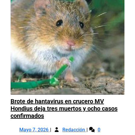
Brote de hantavirus en crucero MV
Hondius deja tres muertos y ocho casos
Brote
confirmados
de
Mayo
Brote
hantavirus
Mayo 7, 2026
Redacción
0