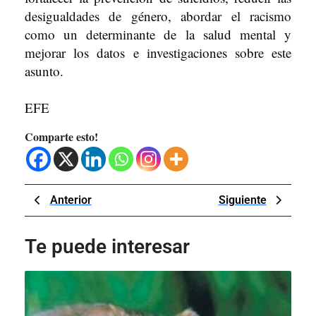
desigualdades de género, abordar el racismo
como un determinante de la salud mental y
mejorar los datos e investigaciones sobre este
asunto.
EFE
Comparte esto!
Navegación
Previous
Next
Anterior
Siguiente
de
Post
Post
entradas
Te puede interesar