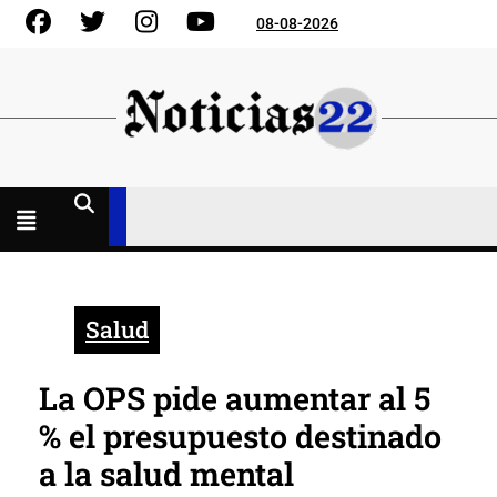
Skip
Facebook
Gorjeo
Instagram
YouTube
08-08-2026
to
content
Menú
abierto
Salud
La OPS pide aumentar al 5
% el presupuesto destinado
a la salud mental