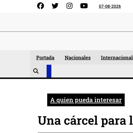
Skip
Facebook
Gorjeo
Instagram
YouTube
07-08-2026
to
content
Portada
Nacionales
Internacional
A quien pueda interesar
Una cárcel para 