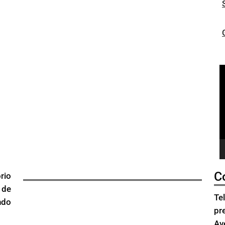
R
d
v
C
rio
 de
Te
ndo
pr
Av