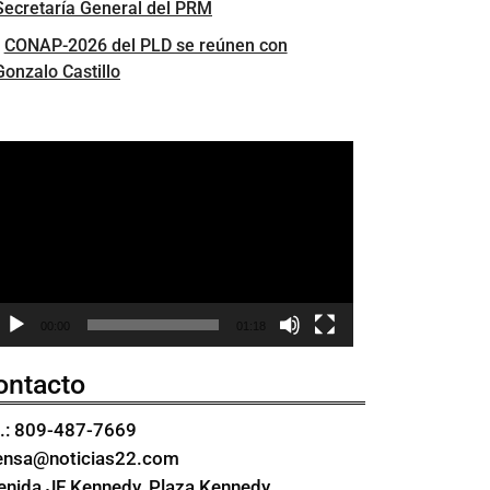
Secretaría General del PRM
CONAP-2026 del PLD se reúnen con
Gonzalo Castillo
eproductor
e
ídeo
00:00
01:18
ontacto
l.: 809-487-7669
ensa@noticias22.com
enida JF Kennedy, Plaza Kennedy