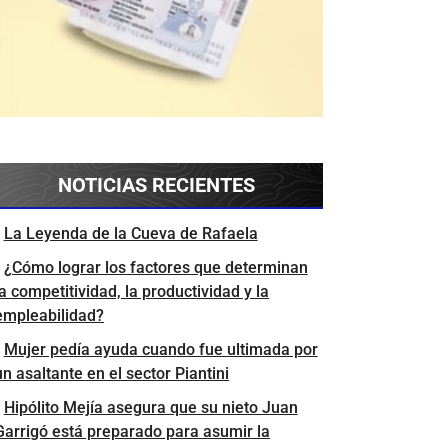
NOTICIAS RECIENTES
La Leyenda de la Cueva de Rafaela
¿Cómo lograr los factores que determinan
la competitividad, la productividad y la
empleabilidad?
Mujer pedía ayuda cuando fue ultimada por
un asaltante en el sector Piantini
Hipólito Mejía asegura que su nieto Juan
Garrigó está preparado para asumir la