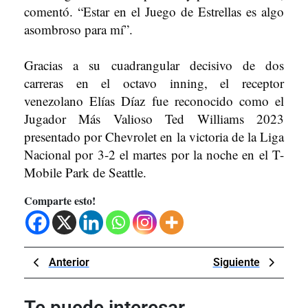
comentó. “Estar en el Juego de Estrellas es algo
asombroso para mí”.
Gracias a su cuadrangular decisivo de dos
carreras en el octavo inning, el receptor
venezolano Elías Díaz fue reconocido como el
Jugador Más Valioso Ted Williams 2023
presentado por Chevrolet en la victoria de la Liga
Nacional por 3-2 el martes por la noche en el T-
Mobile Park de Seattle.
Comparte esto!
Navegación
Previous
Next
Anterior
Siguiente
de
Post
Post
entradas
Te puede interesar