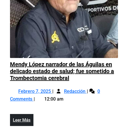
Mendy López narrador de las Águilas en
delicado estado de salud; fue sometido a
Mendy
Trombectomia cerebral
López
Febrero
Mendy
narrador
Febrero 7, 2025
Redacción
0
7,
López
de
Comments
12:00 am
2025
narrador
las
de
Águilas
las
en
Leer
Leer Más
Águilas
delicado
Más