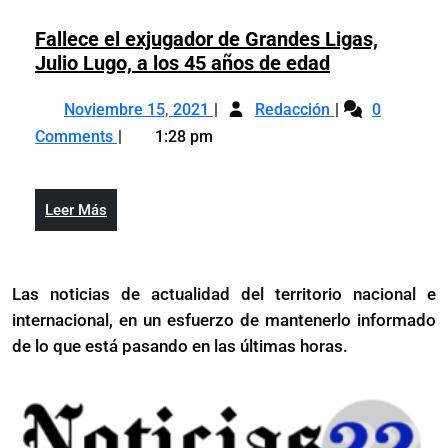
en
estado
delicado
Fallece el exjugador de Grandes Ligas,
de
estado
Fallece
Julio Lugo, a los 45 años de edad
salud;
de
el
fue
Noviembre
Fallece
salud;
exjugador
Noviembre 15, 2021
sometido
Redacción
0
15,
el
fue
de
a
Comments
1:28 pm
2021
exjugador
sometido
Grandes
Trombectomia
de
a
Ligas,
cerebral
Grandes
Trombectomia
Julio
Leer
Leer Más
Ligas,
cerebral
Lugo,
Más
Julio
a
Lugo,
los
Las noticias de actualidad del territorio nacional e
a
45
internacional, en un esfuerzo de mantenerlo informado
los
años
45
de lo que está pasando en las últimas horas.
de
años
edad
de
edad