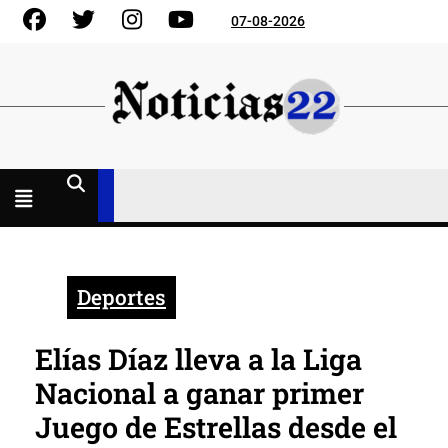
Skip
Facebook
Gorjeo
Instagram
YouTube
07-08-2026
to
content
Menú
abierto
Deportes
Elías Díaz lleva a la Liga
Nacional a ganar primer
Juego de Estrellas desde el