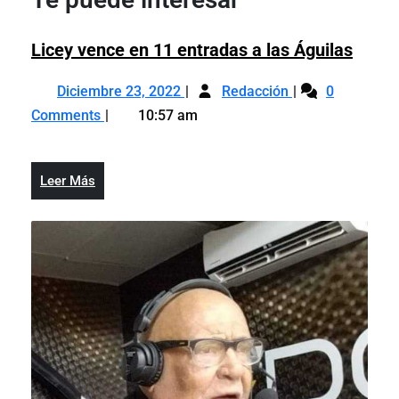
Licey
Licey vence en 11 entradas a las Águilas
vence
Diciembre
Licey
en
Diciembre 23, 2022
Redacción
0
23,
vence
11
Comments
10:57 am
2022
en
entra
11
a
entradas
las
Leer
Leer Más
a
Águil
Más
las
Águilas