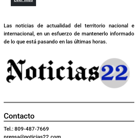
proyección
crecimiento
Más
de
del
crecimiento
PIB
Las noticias de actualidad del territorio nacional e
del
a
internacional, en un esfuerzo de mantenerlo informado
PIB
2,1%
a
de lo que está pasando en las últimas horas.
en
2,1%
2024
en
2024
Contacto
Tel.: 809-487-7669
prensa@noticias22.com