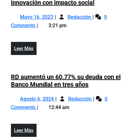
Banco
innovación con impacto social
ADOPEM
Mayo
Banco
ganó
Mayo 16, 2023
Redacción
0
16,
ADOPEM
premio
Comments
3:21 pm
2023
ganó
Internacional
premio
de
Internacional
Fintech
Leer
Leer Más
de
Américas
Más
Fintech
por
Américas
innovación
por
RD aumentó un 60.77% su deuda con el
con
innovación
RD
Banco Mundial en tres años
impacto
con
aumentó
social
Agosto
RD
impacto
un
Agosto 6, 2024
Redacción
0
6,
aumentó
social
60.77%
Comments
12:44 am
2024
un
su
60.77%
deuda
su
con
Leer
Leer Más
deuda
el
Más