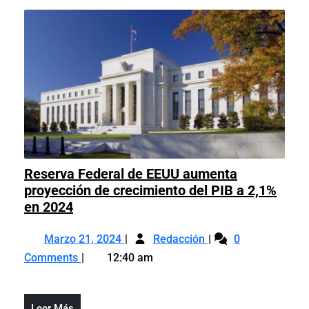
con
Banco
el
Mundial
Banco
en
Mundial
tres
en
años
tres
años
Reserva Federal de EEUU aumenta
proyección de crecimiento del PIB a 2,1%
Reserva
en 2024
Federal
Marzo
Reserva
de
Marzo 21, 2024
Redacción
0
21,
Federal
EEUU
Comments
12:40 am
2024
de
aumenta
EEUU
proyección
aumenta
de
Leer
Leer Más