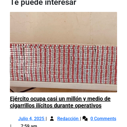
Te puede interesar
Ejército ocupa casi un millón y medio de
Ejército
cigarrillos ilícitos durante operativos
ocupa
Julio
Ejército
casi
Julio 4, 2025
Redacción
0 Comments
4,
ocupa
un
7:59 am