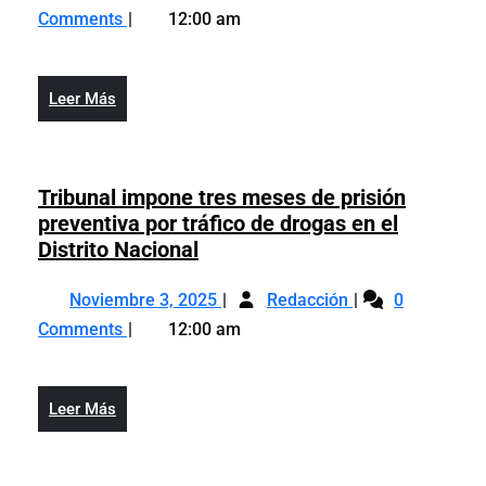
27,
bandas
se
Comments
12:00 am
2024
armadas
han
se
adueñado
han
de
Leer
Leer Más
adueñado
Puerto
Más
de
Príncipe
Puerto
Príncipe
Tribunal impone tres meses de prisión
preventiva por tráfico de drogas en el
Tribunal
Distrito Nacional
impone
Noviembre
Tribunal
tres
Noviembre 3, 2025
Redacción
0
3,
impone
meses
Comments
12:00 am
2025
tres
de
meses
prisión
de
preventiva
Leer
Leer Más
prisión
por
Más
preventiva
tráfico
por
de