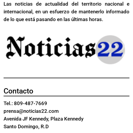
Las noticias de actualidad del territorio nacional e
tráfico
drogas
internacional, en un esfuerzo de mantenerlo informado
de
en
drogas
de lo que está pasando en las últimas horas.
el
en
Distrito
el
Nacional
Distrito
Nacional
Contacto
Tel.: 809-487-7669
prensa@noticias22.com
Avenida JF Kennedy, Plaza Kennedy
Santo Domingo, R.D