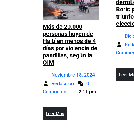
derrota
Boric 
triunf
elecci
Más de 20.000
personas huyen de
Dic
Haití en menos de 4
Red
días por violencia de
Comme
pandillas, según la
Más
OIM
de
Noviembre
Leer M
Noviembre 18, 2024
20.000
Más
18,
personas
Redacción
0
de
2024
huyen
Comments
2:11 pm
20.000
de
personas
Haití
huyen
en
Leer
Leer Más
de
menos
Más
Haití
de
en