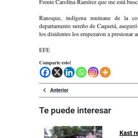
Frente Carolina Ramírez que me está busca
Ranoque, indígena muinane de la c
departamento sureño de Caquetá, aseguró
los disidentes los empezaron a presionar 
EFE
Comparte esto!
Navegación
Previous
Anterior
Post
de
Te puede interesar
entradas
Kast r