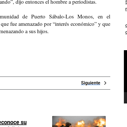
ndo”, dijo entonces el hombre a periodistas.
omunidad de Puerto Sábalo-Los Monos, en el
 que fue amenazado por “interés económico” y que
amenazando a sus hijos.
R
d
v
Next
Siguiente
Post
econoce su