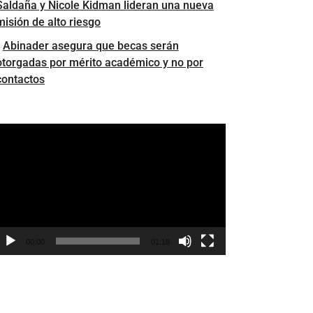
Saldaña y Nicole Kidman lideran una nueva
misión de alto riesgo
Abinader asegura que becas serán
otorgadas por mérito académico y no por
contactos
eproductor
e
ídeo
00:00
01:18