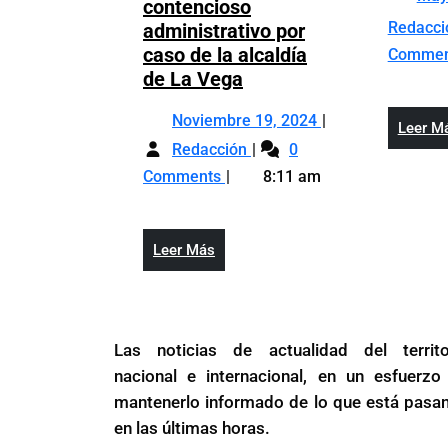
contencioso
Redacc
administrativo por
caso de la alcaldía
Comme
Fuerza
de La Vega
del
Noviembre
Noviembre 19, 2024
Pueblo
Leer M
Fuerza
19,
interpone
Redacción
0
del
2024
recurso
Comments
8:11 am
Pueblo
contencioso
interpone
administrativo
recurso
por
Leer
Leer Más
contencioso
caso
Más
administrativo
de
por
la
caso
alcaldía
Las noticias de actualidad del territo
de
de
nacional e internacional, en un esfuerzo
la
La
mantenerlo informado de lo que está pasa
alcaldía
Vega
en las últimas horas.
de