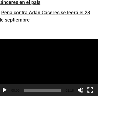
cánceres en el país
Pena contra Adán Cáceres se leerá el 23
de septiembre
eproductor
e
ídeo
00:00
01:18