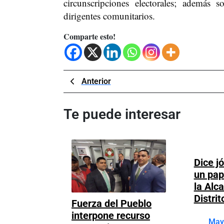
circunscripciones electorales; además 
dirigentes comunitarios.
Comparte esto!
Navegación
Previous
Anterior
Post
de
Te puede interesar
entradas
Dice j
un pap
la Alca
Distrit
Fuerza del Pueblo
interpone recurso
May