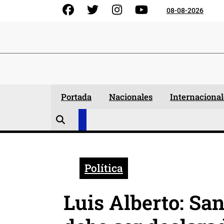
Skip
Facebook
Gorjeo
Instagram
YouTube
08-08-2026
to
content
Portada
Nacionales
Internacional
Política
Luis Alberto: Sa