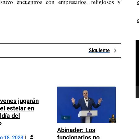
sostuvo encuentros con empresarios, religiosos y
R
Next
Siguiente
d
Post
v
óvenes jugarán
el estelar en
ldía del
Dice
o
Abinader: Los
jóvenes
Mayo
funcionarios no
jugarán
o 18, 2023