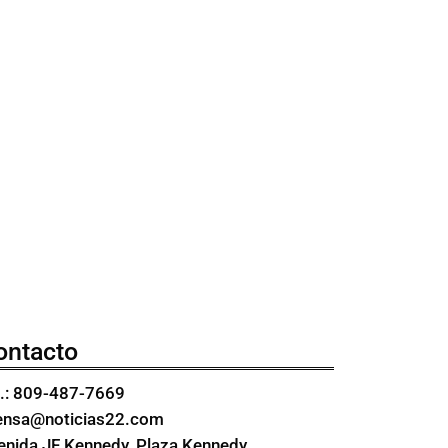
ontacto
l.: 809-487-7669
ensa@noticias22.com
enida JF Kennedy, Plaza Kennedy