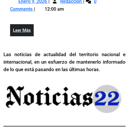
indul
Enero 9, 2026
Redacción
0
9,
descarta
a
Comments
12:00 am
2026
indultar
«Did
a
Com
«Diddy»
Leer
Leer Más
Combs
Más
Las noticias de actualidad del territorio nacional e
internacional, en un esfuerzo de mantenerlo informado
de lo que está pasando en las últimas horas.