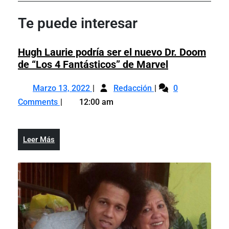
de
Post
Post
entradas
Te puede interesar
Hugh Laurie podría ser el nuevo Dr. Doom
Hugh
de “Los 4 Fantásticos” de Marvel
Laurie
Marzo
Hugh
podría
Marzo 13, 2022
Redacción
0
13,
Laurie
ser
Comments
12:00 am
2022
podría
el
ser
nuevo
el
Dr.
Leer
Leer Más
nuevo
Doom
Más
Dr.
de
Doom
“Los
de
4
“Los
Fantásticos”
4
de
Fantásticos”
Marvel