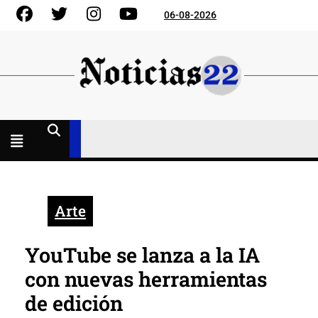
Skip
Facebook
Gorjeo
Instagram
YouTube
06-08-2026
to
content
Menú
abierto
Arte
YouTube se lanza a la IA
con nuevas herramientas
de edición