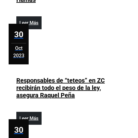
en
confirma
SC
la
muerte
Leer
Leer Más
de
Más
30
Shani
Louk,
Oct
joven
2023
alemana
octubre
secuestrada
30,
por
2023
Responsables de “teteos” en ZC
Hamas
recibirán todo el peso de la ley,
Responsables
asegura Raquel Peña
de
“teteos”
en
Leer
Leer Más
ZC
Más
30
recibirán