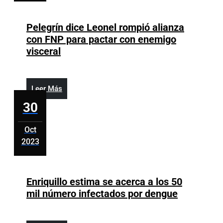
de
30,
semáfo
2023
Pelegrín dice Leonel rompió alianza
en
con FNP para pactar con enemigo
el
Pelegrín
visceral
Gran
dice
Santo
Leonel
Domin
rompió
Leer
Leer Más
alianza
Más
30
con
FNP
Oct
para
2023
pactar
octubre
con
30,
enemigo
2023
Enriquillo estima se acerca a los 50
visceral
Enriquillo
mil número infectados por dengue
estima
se