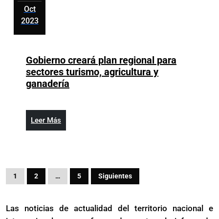
todo
Oct
el
2023
peso
octubre
de
30,
la
2023
Gobierno creará plan regional para
ley,
sectores turismo, agricultura y
asegura
Gobierno
ganadería
Raquel
creará
Peña
plan
regional
Leer
Leer Más
para
Más
sectores
turismo,
agricultura
Paginación
y
1
2
…
5
Siguientes
de
ganadería
entradas
Las noticias de actualidad del territorio nacional e