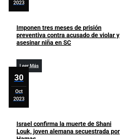
2023
el
octubre
gobierno
30,
no
2023
Imponen tres meses de prisión
flexibiliza
preventiva contra acusado de violar y
medidas
Imponen
asesinar niña en SC
tres
meses
de
Leer
Leer Más
prisión
Más
30
preventiva
contra
Oct
acusado
2023
de
octubre
violar
30,
y
2023
Israel confirma la muerte de Shani
asesinar
Louk, joven alemana secuestrada por
niña
Israel
Hamas