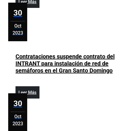
escuela
Leer
Leer Más
Pané
Más
30
está
paralizada
Oct
por
2023
desidia
octubre
contratista
30,
obra
2023
Contrataciones suspende contrato del
INTRANT para instalación de red de
Contra
semáforos en el Gran Santo Domingo
suspe
contra
del
Leer
Leer Más
INTRA
Más
30
para
instala
Oct
de
2023
red
octubre