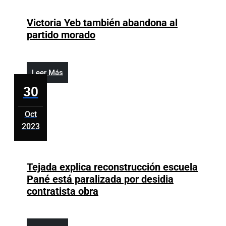
30,
2023
Victoria Yeb también abandona al
Victoria
partido morado
Yeb
también
abandona
Leer
Leer Más
al
Más
30
partido
morado
Oct
2023
octubre
30,
2023
Tejada explica reconstrucción escuela
Pané está paralizada por desidia
Tejada
contratista obra
explica
reconstrucción