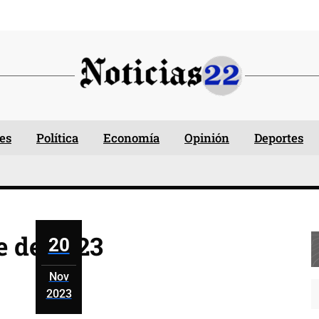
es
Política
Economía
Opinión
Deportes
e de 2023
20
Nov
2023
noviembre