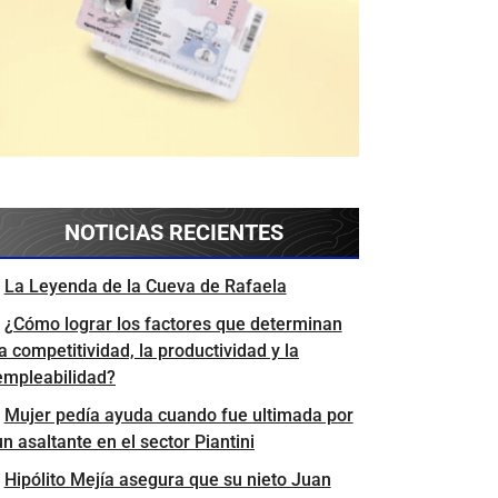
NOTICIAS RECIENTES
La Leyenda de la Cueva de Rafaela
¿Cómo lograr los factores que determinan
la competitividad, la productividad y la
empleabilidad?
Mujer pedía ayuda cuando fue ultimada por
un asaltante en el sector Piantini
Hipólito Mejía asegura que su nieto Juan