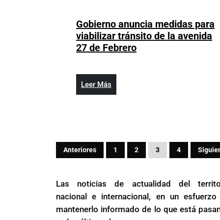
20,
de
2023
novie
Gobierno anuncia medidas para
viabilizar tránsito de la avenida
Gobierno
27 de Febrero
anuncia
medidas
para
Leer
Leer Más
viabilizar
Más
tránsito
de
la
avenida
Paginación
Anteriores
1
2
3
4
Siguie
27
de
de
Febrero
entradas
Las noticias de actualidad del territo
nacional e internacional, en un esfuerzo
mantenerlo informado de lo que está pasa