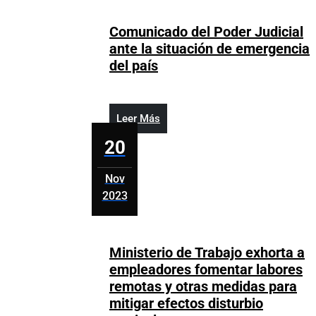
20,
2023
Comunicado del Poder Judicial
ante la situación de emergencia
Comunicado
del país
del
Poder
Judicial
Leer
Leer Más
ante
Más
20
la
situación
Nov
de
2023
emergencia
noviembre
del
20,
país
2023
Ministerio de Trabajo exhorta a
empleadores fomentar labores
remotas y otras medidas para
mitigar efectos disturbio