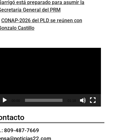
Garrigó está preparado para asumir la
Secretaría General del PRM
CONAP-2026 del PLD se reúnen con
Gonzalo Castillo
eproductor
e
ídeo
00:00
01:18
ontacto
l.: 809-487-7669
ensa@noticias22.com