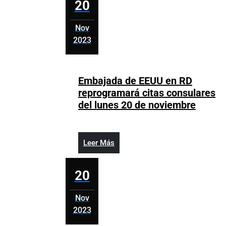
20
técnicas
de
Nov
seguridad
2023
para
noviembre
la
20,
prevención
2023
de
Embajada de EEUU en RD
desastres
reprogramará citas consulares
Embaj
del lunes 20 de noviembre
de
EEUU
en
Leer
Leer Más
RD
Más
reprog
20
citas
consul
Nov
del
2023
lunes
noviembre
20