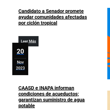
20,
2023
Candidato a Senador promete
ayudar comunidades afectadas
Candidato
por ciclón tropical
a
Senador
promete
Leer
Leer Más
ayudar
Más
20
comunidades
afectadas
Nov
por
2023
ciclón
noviembre
tropical
20,
2023
CAASD e INAPA informan
condiciones de acueductos;
garantizan suministro de agua
CAASD
potable