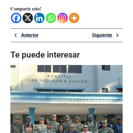
Comparte esto!
Navegación
Previous
Next
Anterior
Siguiente
de
Post
Post
entradas
Te puede interesar