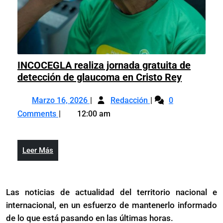
INCOCEGLA realiza jornada gratuita de
INCOCE
detección de glaucoma en Cristo Rey
realiza
Marzo
INCOCEGLA
jornada
Marzo 16, 2026
Redacción
0
16,
realiza
gratuita
Comments
12:00 am
2026
jornada
de
gratuita
detecció
de
de
Leer
Leer Más
detección
glaucom
Más
de
en
glaucoma
Cristo
Las noticias de actualidad del territorio nacional e
en
Rey
internacional, en un esfuerzo de mantenerlo informado
Cristo
Rey
de lo que está pasando en las últimas horas.