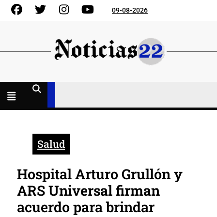
Skip
Facebook
Gorjeo
Instagram
YouTube
09-08-2026
to
content
Menú
abierto
Salud
Hospital Arturo Grullón y
ARS Universal firman
acuerdo para brindar