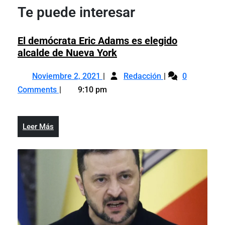
entradas
Te puede interesar
El demócrata Eric Adams es elegido
El
alcalde de Nueva York
demócrata
Noviembre
El
Eric
Noviembre 2, 2021
Redacción
0
2,
demócrata
Adams
Comments
9:10 pm
2021
Eric
es
Adams
elegido
es
alcalde
Leer
Leer Más
elegido
de
Más
alcalde
Nueva
de
York
Nueva
York