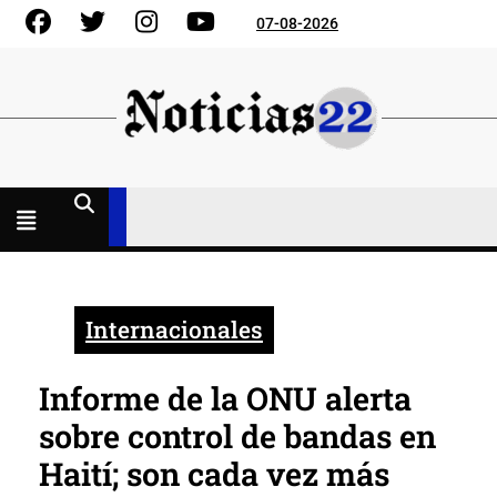
Skip
Facebook
Gorjeo
Instagram
YouTube
07-08-2026
to
content
Menú
abierto
Internacionales
Informe de la ONU alerta
sobre control de bandas en
Haití; son cada vez más