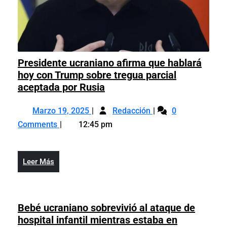
Presidente ucraniano afirma que hablará
hoy con Trump sobre tregua parcial
Presidente
aceptada por Rusia
ucraniano
Marzo
Presidente
afirma
Marzo 19, 2025
Redacción
0
19,
ucraniano
que
Comments
12:45 pm
2025
afirma
hablará
que
hoy
hablará
con
Leer
Leer Más
hoy
Trump
Más
con
sobre
Trump
tregua
sobre
Bebé ucraniano sobrevivió al ataque de
parcial
tregua
hospital infantil mientras estaba en
aceptada