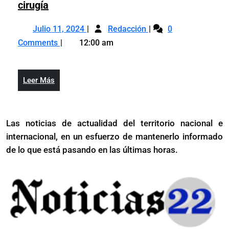
parcial
Bebé
cirugía
por
aceptada
ucraniano
Rusia
Julio
Bebé
por
sobrevivió
Julio 11, 2024
Redacción
0
11,
ucraniano
Rusia
al
Comments
12:00 am
2024
sobrevivió
ataque
al
de
ataque
hospital
Leer
Leer Más
de
infantil
Más
hospital
mientras
infantil
estaba
Las noticias de actualidad del territorio nacional e
mientras
en
internacional, en un esfuerzo de mantenerlo informado
estaba
cirugía
en
de lo que está pasando en las últimas horas.
cirugía