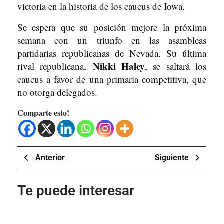
victoria en la historia de los caucus de Iowa.
Se espera que su posición mejore la próxima
semana con un triunfo en las asambleas
partidarias republicanas de Nevada. Su última
Nikki Haley
rival republicana,
, se saltará los
caucus a favor de una primaria competitiva, que
no otorga delegados.
Comparte esto!
Navegación
Previous
Next
Anterior
Siguiente
de
Post
Post
entradas
Te puede interesar