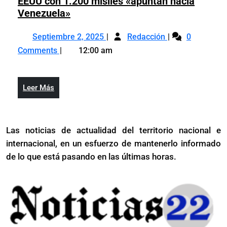
EEUU con 1.200 misiles «apuntan hacia
Maduro
Venezuela»
denuncia
Septiembre
Maduro
que
Septiembre 2, 2025
Redacción
0
2,
denuncia
ocho
Comments
12:00 am
2025
que
barcos
ocho
de
barcos
EEUU
Leer
Leer Más
de
con
Más
EEUU
1.200
con
misiles
Las noticias de actualidad del territorio nacional e
1.200
«apuntan
internacional, en un esfuerzo de mantenerlo informado
misiles
hacia
«apuntan
de lo que está pasando en las últimas horas.
Venezuela»
hacia
Venezuela»