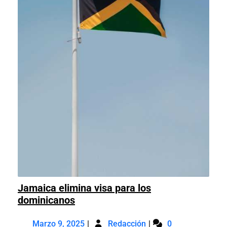
Jamaica elimina visa para los
Jamaica
dominicanos
elimina
Marzo
Jamaica
visa
Marzo 9, 2025
Redacción
0