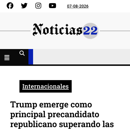
Skip
Facebook
Gorjeo
Instagram
YouTube
07-08-2026
to
content
Menú
abierto
Internacionales
Trump emerge como
principal precandidato
republicano superando las