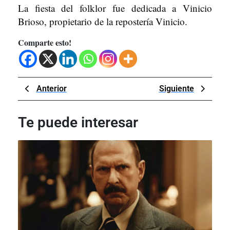
La fiesta del folklor fue dedicada a Vinicio
Brioso, propietario de la repostería Vinicio.
Comparte esto!
Navegación
Previous
Next
Anterior
Siguiente
de
Post
Post
entradas
Te puede interesar