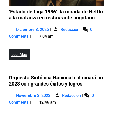
‘Estado de fuga 1986’, la mirada de Netflix
‘Estado
a la matanza en restaurante bogotano
de
Diciembre
‘Estado
fuga
Diciembre 3, 2025
Redacción
0
3,
de
1986’,
Comments
7:04 am
2025
fuga
la
1986’,
mirada
la
de
Leer
Leer Más
mirada
Netflix
Más
de
a
Netflix
la
a
Orquesta Sinfónica Nacional culminará un
matanz
la
Orquesta
2023 con grandes éxitos y logros
en
matanza
Sinfónica
restaur
Noviembre
Orquesta
en
Nacional
Noviembre 3, 2023
Redacción
0
bogotan
3,
Sinfónica
restaurante
culminará
Comments
12:46 am
2023
Nacional
bogotano
un
culminará