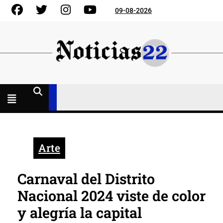
Skip
Facebook
Gorjeo
Instagram
YouTube
09-08-2026
to
content
Menú
abierto
Arte
Carnaval del Distrito
Nacional 2024 viste de color
y alegría la capital