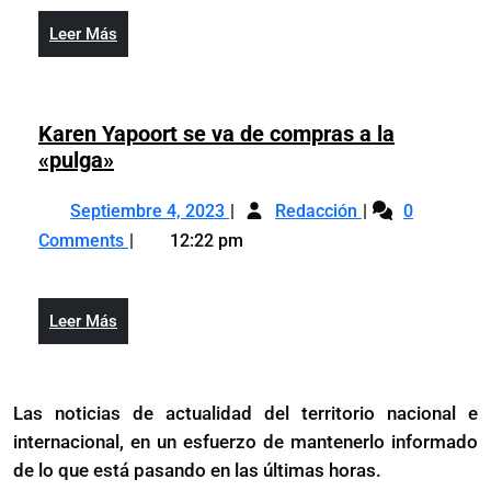
2023
un
con
Leer
Leer Más
2023
grandes
Más
con
éxitos
grandes
y
éxitos
Karen Yapoort se va de compras a la
logros
y
Karen
«pulga»
logros
Yapoort
Septiembre
Karen
se
Septiembre 4, 2023
Redacción
0
4,
Yapoort
va
Comments
12:22 pm
2023
se
de
va
compras
de
a
Leer
Leer Más
compras
la
Más
a
«pulga»
la
Las noticias de actualidad del territorio nacional e
«pulga»
internacional, en un esfuerzo de mantenerlo informado
de lo que está pasando en las últimas horas.