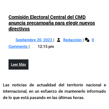
boicoteando
lactancia
la
materna
lactancia
Comisión Electoral Central del CMD
materna
anuncia precampaña para elegir nuevos
Comisión
directivos
Electoral
Septiembre
Comisión
Central
Septiembre 20, 2023
Redacción
0
20,
Electoral
del
Comments
12:15 pm
2023
Central
CMD
del
anuncia
CMD
precampaña
Leer
Leer Más
anuncia
para
Más
precampaña
elegir
para
nuevos
Las noticias de actualidad del territorio nacional e
elegir
directivos
internacional, en un esfuerzo de mantenerlo informado
nuevos
directivos
de lo que está pasando en las últimas horas.