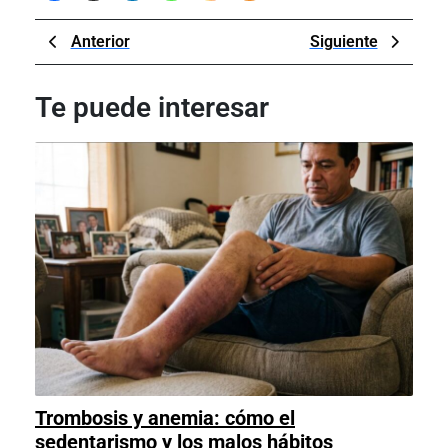
Navegación
Previous
Next
Anterior
Siguiente
de
Post
Post
entradas
Te puede interesar
Trombosis y anemia: cómo el
sedentarismo y los malos hábitos