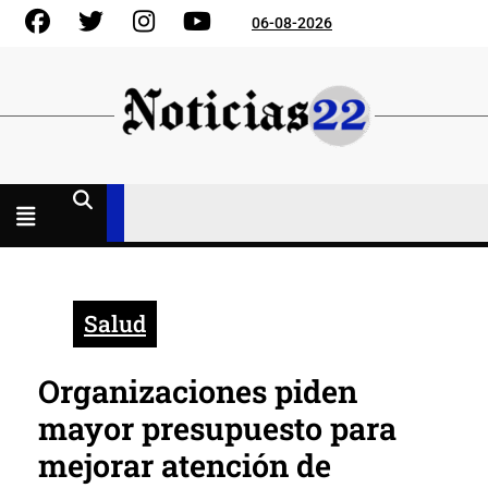
Skip
Facebook
Gorjeo
Instagram
YouTube
06-08-2026
to
content
Menú
abierto
Salud
Organizaciones piden
mayor presupuesto para
mejorar atención de