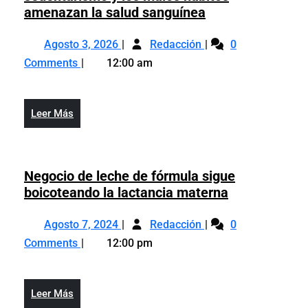
Trombosis
amenazan la salud sanguínea
y
Agosto
Trombosis
anemia:
Agosto 3, 2026
Redacción
0
3,
y
cómo
Comments
12:00 am
2026
anemia:
el
cómo
sedentarismo
el
y
Leer
Leer Más
sedentarismo
los
Más
y
malos
los
hábitos
malos
Negocio de leche de fórmula sigue
amenazan
hábitos
Negocio
boicoteando la lactancia materna
la
amenazan
de
salud
Agosto
Negocio
la
leche
Agosto 7, 2024
Redacción
sanguínea
0
7,
de
salud
de
Comments
12:00 pm
2024
leche
sanguínea
fórmula
de
sigue
fórmula
boicoteando
Leer
Leer Más
sigue
la
Más