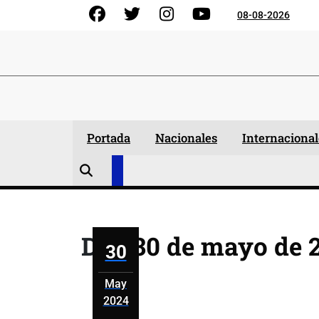
Skip
Facebook
Gorjeo
Instagram
YouTube
08-08-2026
to
content
Portada
Nacionales
Internacional
Día:
30 de mayo de 
30
May
2024
mayo