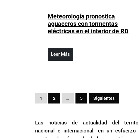
Fernández
30,
2024
Meteorología pronostica
aguaceros con tormentas
Met
eléctricas en el interior de RD
pro
agu
con
Leer
Leer Más
tor
Más
elé
en
el
inte
Paginación
de
1
2
…
5
Siguientes
RD
de
entradas
Las noticias de actualidad del territo
nacional e internacional, en un esfuerzo