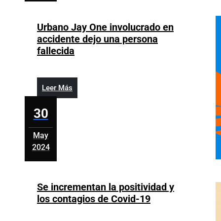
30,
2024
Urbano Jay One involucrado en
accidente dejo una persona
Urbano
fallecida
Jay
One
involucrado
Leer
Leer Más
en
Más
accidente
30
dejo
una
May
persona
2024
fallecida
mayo
30,
2024
Se incrementan la positividad y
Se
los contagios de Covid-19
incrementan