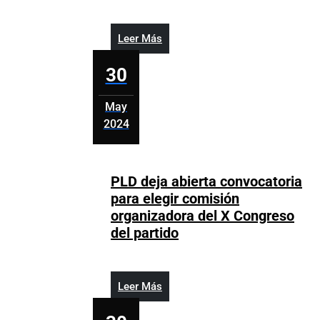
cuerpo
de
mujer
Leer
Leer Más
en
Más
el
30
Malecón;
presenta
May
signos
2024
de
mayo
violencia
30,
2024
PLD deja abierta convocatoria
para elegir comisión
organizadora del X Congreso
PLD
del partido
deja
abierta
convocatoria
Leer
Leer Más
para
Más
elegir