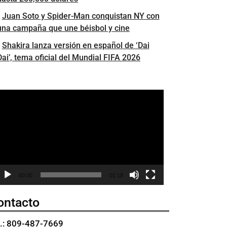
Juan Soto y Spider-Man conquistan NY con
una campaña que une béisbol y cine
Shakira lanza versión en español de ‘Dai
Dai’, tema oficial del Mundial FIFA 2026
eproductor
e
ídeo
00:00
01:18
ontacto
l.: 809-487-7669