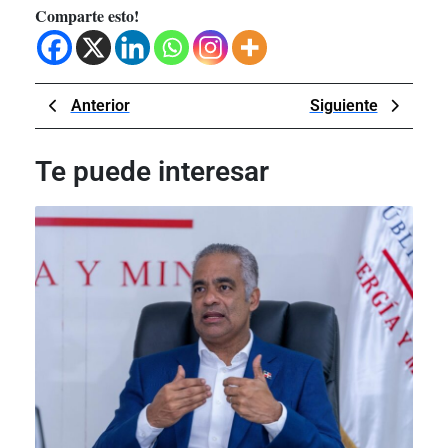
Comparte esto!
Navegación
Previous
Next
Anterior
Siguiente
de
Post
Post
entradas
Te puede interesar