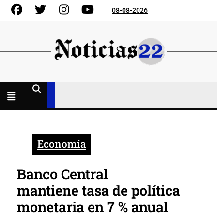
Skip
Facebook
Gorjeo
Instagram
YouTube
08-08-2026
to
content
Menú
abierto
Economía
Banco Central
mantiene tasa de política
monetaria en 7 % anual