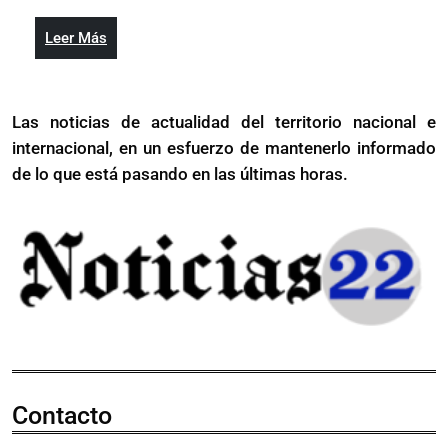
de
mil
RD$164
millones
Leer
Leer Más
mil
Más
millones
Las noticias de actualidad del territorio nacional e
internacional, en un esfuerzo de mantenerlo informado
de lo que está pasando en las últimas horas.
Contacto