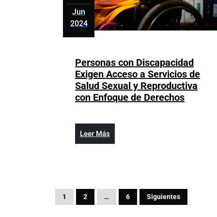
Jun
2024
junio
6,
2024
Personas con Discapacidad
Exigen Acceso a Servicios de
Salud Sexual y Reproductiva
Person
con Enfoque de Derechos
con
Discap
Exigen
Leer
Leer Más
Acceso
Más
a
Servici
de
Salud
Paginación
1
2
…
6
Siguientes
Sexual
de
y