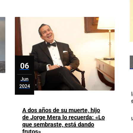
4,484
embarazos
en
adolescentes
06
Jun
2024
junio
6,
2024
A dos años de su muerte, hijo
de Jorge Mera lo recuerda: «Lo
que sembraste, está dando
A
frutos»