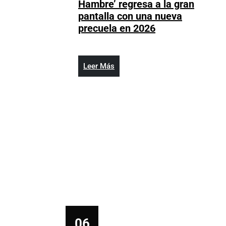
Hambre’ regresa a la gran
pantalla con una nueva
La
precuela en 2026
saga
‘Los
Juegos
Leer
Leer Más
del
Más
Hambre’
regresa
a
la
gran
pantalla
con
una
nueva
precuela
en
2026
06