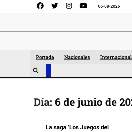
Skip
Facebook
Gorjeo
Instagram
YouTube
06-08-2026
to
content
Portada
Nacionales
Internacional
Día:
6 de junio de 2
La saga ‘Los Juegos del