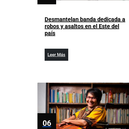
junio
6,
2024
Desmantelan banda dedicada a
robos y asaltos en el Este del
Desmantelan
país
banda
dedicada
a
Leer
Leer Más
robos
Más
y
asaltos
en
el
Este
del
país
06