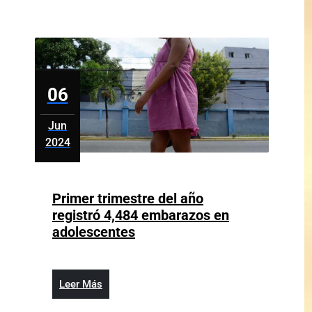
los
comentarios
de
Héctor
Guerrero
Heredia
06
Jun
2024
junio
6,
2024
Primer trimestre del año
registró 4,484 embarazos en
Primer
adolescentes
trimestre
del
año
Leer
Leer Más
registró
Más