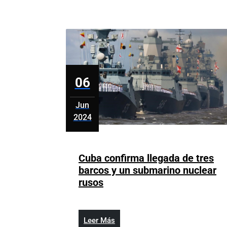
DN
06
Jun
2024
junio
6,
2024
Cuba confirma llegada de tres
barcos y un submarino nuclear
Cuba
rusos
confirma
llegada
de
Leer
Leer Más