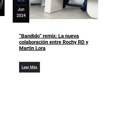
Jun
2024
junio
6,
2024
“Bandido” remix: La nueva
colaboración entre Rochy RD y
“Bandido”
Martin Lora
as
remix:
La
acidad
nueva
Leer
Leer Más
colaboración
Más
entre
Rochy
os
RD
y
Martin
Lora