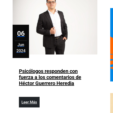
06
Jun
2024
junio
6,
2024
Psicólogos responden con
fuerza a los comentarios de
Psicólogos
Héctor Guerrero Heredia
responden
con
fuerza
Leer
Leer Más
a
Más