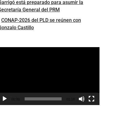
Garrigó está preparado para asumir la
Secretaría General del PRM
CONAP-2026 del PLD se reúnen con
Gonzalo Castillo
eproductor
e
ídeo
00:00
01:18