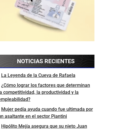
NOTICIAS RECIENTES
La Leyenda de la Cueva de Rafaela
¿Cómo lograr los factores que determinan
la competitividad, la productividad y la
empleabilidad?
Mujer pedía ayuda cuando fue ultimada por
un asaltante en el sector Piantini
Hipólito Mejía asegura que su nieto Juan