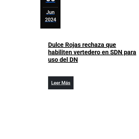
Jun
2024
junio
6,
2024
Dulce Rojas rechaza que
habiliten vertedero en SDN para
Dulce
uso del DN
Rojas
rechaza
que
Leer
Leer Más
habiliten
Más
vertedero
en
SDN
para
uso
del