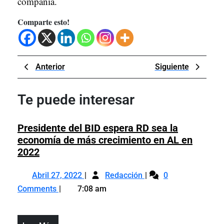
compañía.
Comparte esto!
Navegación
Previous
Next
Anterior
Siguiente
de
Post
Post
entradas
Te puede interesar
Presidente del BID espera RD sea la
economía de más crecimiento en AL en
Presidente
2022
del
Abril
Presidente
BID
Abril 27, 2022
Redacción
0
27,
del
espera
Comments
7:08 am
2022
BID
RD
espera
sea
RD
la