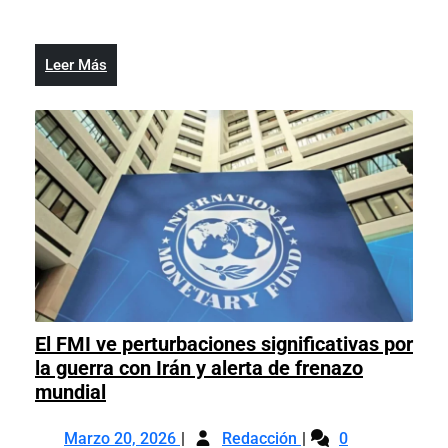
2025
aumento
salario
de
lesione
salario
a
Leer
Leer Más
lesione
las
Más
a
micro,
las
pequeñas
micro,
y
pequeñas
medianas
y
empresas
medianas
empresas
El FMI ve perturbaciones significativas por
la guerra con Irán y alerta de frenazo
El
mundial
FMI
Marzo
El
ve
Marzo 20, 2026
Redacción
0