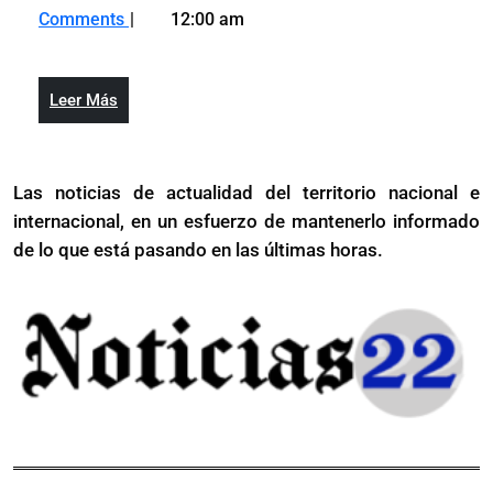
20,
FMI
perturbaciones
Comments
12:00 am
2026
ve
significativas
perturbaciones
por
significativas
la
Leer
Leer Más
por
guerra
Más
la
con
guerra
Irán
Las noticias de actualidad del territorio nacional e
con
y
internacional, en un esfuerzo de mantenerlo informado
Irán
alerta
y
de lo que está pasando en las últimas horas.
de
alerta
frenazo
de
mundial
frenazo
mundial