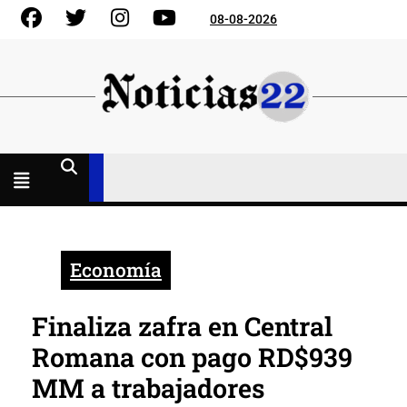
Skip
Facebook
Gorjeo
Instagram
YouTube
08-08-2026
to
content
Menú
abierto
Economía
Finaliza zafra en Central
Romana con pago RD$939
MM a trabajadores