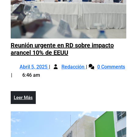
Reunión urgente en RD sobre impacto
Reunión
arancel 10% de EEUU
urgente
Abril
Reunión
en
Abril 5, 2025
Redacción
0 Comments
5,
urgente
RD
6:46 am
2025
en
sobre
RD
impacto
sobre
arancel
Leer
Leer Más
impacto
10%
Más
arancel
de
10%
EEUU
de
EEUU