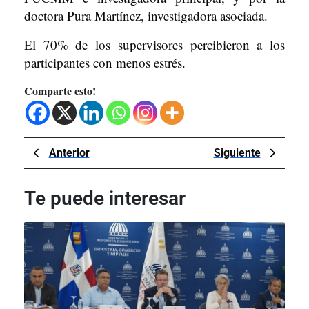
doctora Pura Martínez, investigadora asociada.
El 70% de los supervisores percibieron a los
participantes con menos estrés.
Comparte esto!
Navegación
Previous
Next
Anterior
Siguiente
de
Post
Post
entradas
Te puede interesar