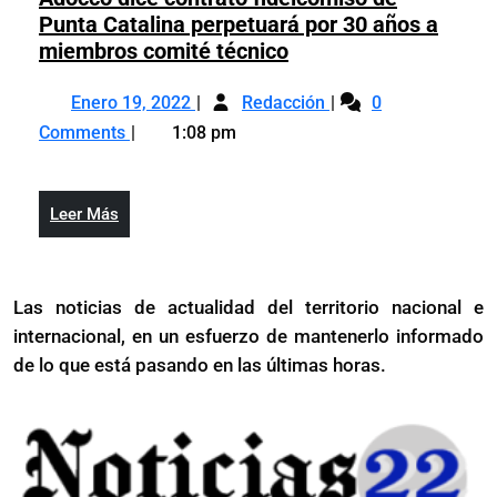
Agrícola
Punta Catalina perpetuará por 30 años a
Adocco
miembros comité técnico
dice
Enero
Adocco
contrato
Enero 19, 2022
Redacción
0
19,
dice
fideicomiso
Comments
1:08 pm
2022
contrato
de
fideicomiso
Punta
de
Catalina
Leer
Leer Más
Punta
perpetuará
Más
Catalina
por
perpetuará
30
Las noticias de actualidad del territorio nacional e
por
años
internacional, en un esfuerzo de mantenerlo informado
30
a
años
de lo que está pasando en las últimas horas.
miembros
a
comité
miembros
técnico
comité
técnico