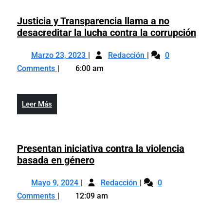
el
extranjero
Justicia y Transparencia llama a no
Justi
desacreditar la lucha contra la corrupción
y
Marzo
Justicia
Tran
Marzo 23, 2023
Redacción
0
23,
y
llam
Comments
6:00 am
2023
Transparencia
a
llama
no
a
desa
Leer
Leer Más
no
la
Más
desacreditar
luch
la
cont
lucha
Presentan iniciativa contra la violencia
la
contra
Presentan
basada en género
corr
la
iniciativa
Mayo
Presentan
corrupción
contra
Mayo 9, 2024
Redacción
0
9,
iniciativa
la
Comments
12:09 am
2024
contra
violencia
la
basada