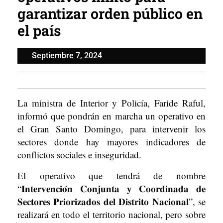
garantizar orden público en
el país
Septiembre
Septiembre 7, 2024
7,
2024
La ministra de Interior y Policía, Faride Raful,
informó que pondrán en marcha un operativo en
el Gran Santo Domingo, para intervenir los
sectores donde hay mayores indicadores de
conflictos sociales e inseguridad.
El operativo que tendrá de nombre
“𝐈𝐧𝐭𝐞𝐫𝐯𝐞𝐧𝐜𝐢𝐨́𝐧 𝐂𝐨𝐧𝐣𝐮𝐧𝐭𝐚 𝐲 𝐂𝐨𝐨𝐫𝐝𝐢𝐧𝐚𝐝𝐚 𝐝𝐞
𝐒𝐞𝐜𝐭𝐨𝐫𝐞𝐬 𝐏𝐫𝐢𝐨𝐫𝐢𝐳𝐚𝐝𝐨𝐬 𝐝𝐞𝐥 𝐃𝐢𝐬𝐭𝐫𝐢𝐭𝐨 𝐍𝐚𝐜𝐢𝐨𝐧𝐚𝐥”, se
realizará en todo el territorio nacional, pero sobre