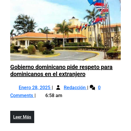
Gobierno dominicano pide respeto para
Gobierno
dominicanos en el extranjero
dominicano
Enero
Gobierno
pide
Enero 28, 2025
Redacción
0
28,
dominicano
respeto
Comments
6:58 am
2025
pide
para
respeto
dominicanos
para
en
Leer
Leer Más
dominicanos
el
Más
en
extranjero