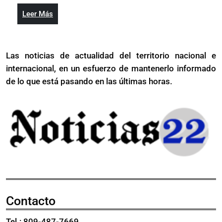
violencia
en
Leer
Leer Más
basada
género
Más
en
género
Las noticias de actualidad del territorio nacional e
internacional, en un esfuerzo de mantenerlo informado
de lo que está pasando en las últimas horas.
Contacto
Tel.: 809-487-7669