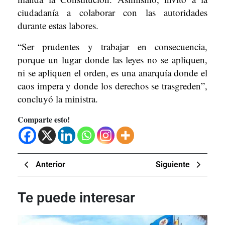
ciudadanía a colaborar con las autoridades
durante estas labores.
“Ser prudentes y trabajar en consecuencia,
porque un lugar donde las leyes no se apliquen,
ni se apliquen el orden, es una anarquía donde el
caos impera y donde los derechos se trasgreden”,
concluyó la ministra.
Comparte esto!
Navegación
Previous
Next
Anterior
Siguiente
de
Post
Post
entradas
Te puede interesar