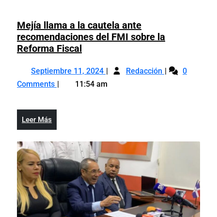
Mejía llama a la cautela ante
recomendaciones del FMI sobre la
Mejía
Reforma Fiscal
llama
Septiembre
Mejía
a
Septiembre 11, 2024
Redacción
0
11,
llama
la
Comments
11:54 am
2024
a
cautela
la
ante
cautela
recomendaciones
Leer
Leer Más
ante
del
Más
recomendacio
FMI
del
sobre
FMI
la
sobre
Reforma
la
Fiscal
Reforma
Fiscal