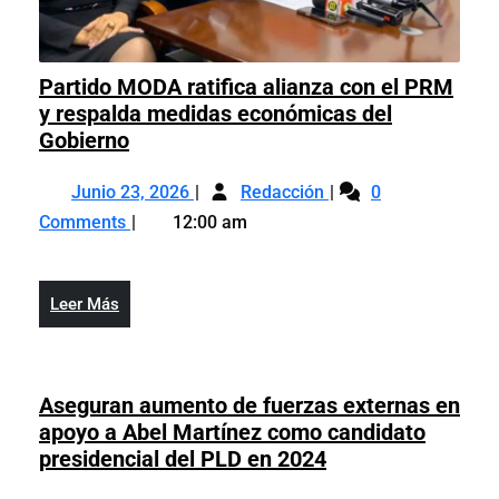
Partido MODA ratifica alianza con el PRM
y respalda medidas económicas del
Partido
Gobierno
MODA
Junio
Partido
ratifica
Junio 23, 2026
Redacción
0
23,
MODA
alianza
Comments
12:00 am
2026
ratifica
con
alianza
el
con
PRM
Leer
Leer Más
el
y
Más
PRM
respalda
y
medidas
respalda
Aseguran aumento de fuerzas externas en
económicas
medidas
apoyo a Abel Martínez como candidato
del
económicas
Aseguran
presidencial del PLD en 2024
Gobierno
del
aumento