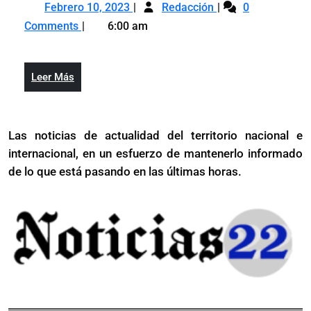
Febrero
Aseguran
Gobierno
de
Febrero 10, 2023
Redacción
0
10,
aumento
fuerzas
Comments
6:00 am
2023
de
externas
fuerzas
en
externas
apoyo
Leer
Leer Más
en
a
Más
apoyo
Abel
a
Martínez
Las noticias de actualidad del territorio nacional e
Abel
como
internacional, en un esfuerzo de mantenerlo informado
Martínez
candidato
como
de lo que está pasando en las últimas horas.
presidencial
candidato
del
presidencial
PLD
del
en
PLD
2024
en
2024