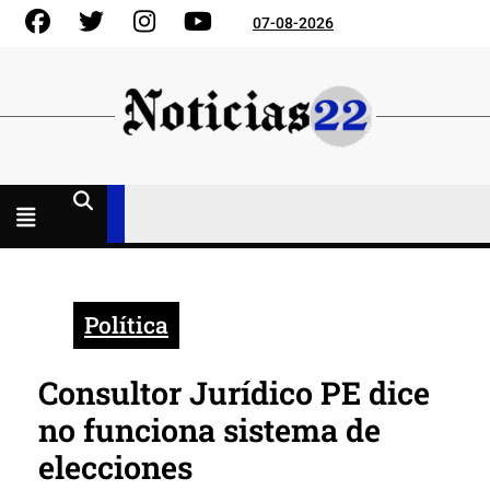
Skip
Facebook
Gorjeo
Instagram
YouTube
07-08-2026
to
content
Menú
abierto
Política
Consultor Jurídico PE dice
no funciona sistema de
elecciones