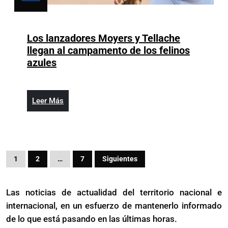
octubre
7,
2024
Los lanzadores Moyers y Tellache
llegan al campamento de los felinos
Los
azules
lanzadores
Moyers
y
Leer
Leer Más
Tellache
Más
llegan
al
campamento
Paginación
de
1
2
…
7
Siguientes
de
los
felinos
entradas
Las noticias de actualidad del territorio nacional e
azules
internacional, en un esfuerzo de mantenerlo informado
de lo que está pasando en las últimas horas.