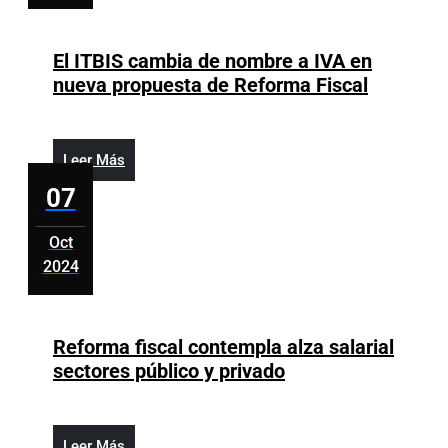
octubre
mensuales
7,
para
2024
El ITBIS cambia de nombre a IVA en
un
El
nueva propuesta de Reforma Fiscal
aumento
ITBIS
de
cambia
un
de
21%
Leer
Leer Más
nombre
Más
07
a
IVA
Oct
en
2024
nueva
octubre
propuest
7,
de
2024
Reforma fiscal contempla alza salarial
Reforma
Reforma
sectores público y privado
Fiscal
fiscal
contempla
alza
Leer
Leer Más