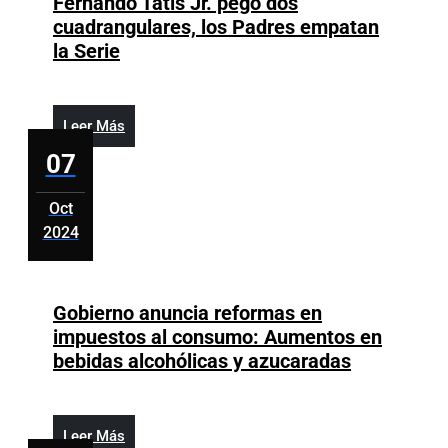
Fernando Tatis Jr. pegó dos
cuadrangulares, los Padres empatan
Fernando
la Serie
Tatis
Jr.
pegó
Leer
Leer Más
dos
Más
07
cuadrangulares,
los
Oct
Padres
2024
empatan
octubre
la
7,
Serie
2024
Gobierno anuncia reformas en
impuestos al consumo: Aumentos en
Gobierno
bebidas alcohólicas y azucaradas
anuncia
reformas
en
Leer
Leer Más