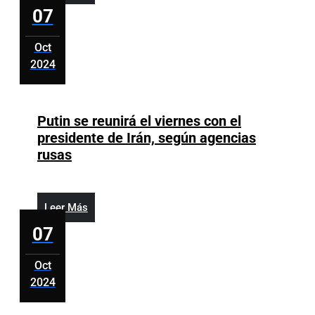
investigación
Más
07
de
la
Oct
esposa
2024
de
octubre
Pedro
7,
Sánchez
2024
Putin se reunirá el viernes con el
presidente de Irán, según agencias
Putin
rusas
se
reunirá
el
Leer
Leer Más
viernes
Más
07
con
el
Oct
presidente
2024
de
octubre
Irán,