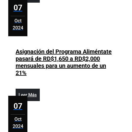
impuestos
Más
07
al
consumo:
Oct
Aumentos
2024
en
octubre
bebidas
7,
alcohólica
2024
Asignación del Programa Aliméntate
y
pasará de RD$1,650 a RD$2,000
azucarada
mensuales para un aumento de un
Asignación
21%
del
Programa
Aliméntate
Leer
Leer Más
pasará
Más
07
de
RD$1,650
Oct
a
2024
RD$2,000