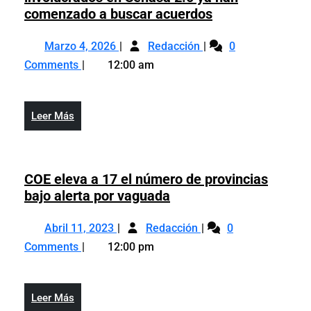
Wilson
comenzado a buscar acuerdos
Camacho
Marzo
Wilson
asegura
Marzo 4, 2026
Redacción
0
4,
Camacho
que
Comments
12:00 am
2026
asegura
involucrados
que
en
involucrados
Senasa
Leer
Leer Más
en
2.0
Más
Senasa
ya
2.0
han
ya
COE eleva a 17 el número de provincias
comenzado
han
COE
bajo alerta por vaguada
a
comenzado
eleva
buscar
Abril
COE
a
a
Abril 11, 2023
Redacción
acuerdos
0
11,
eleva
buscar
17
Comments
12:00 pm
2023
a
acuerdos
el
17
número
el
de
Leer
Leer Más
número