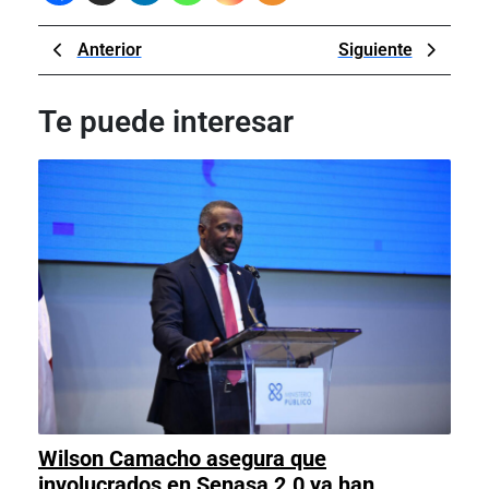
Navegación
Previous
Next
Anterior
Siguiente
de
Post
Post
entradas
Te puede interesar
Wilson Camacho asegura que
involucrados en Senasa 2.0 ya han