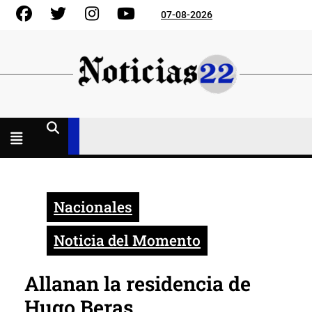
Skip
Facebook
Gorjeo
Instagram
YouTube
07-08-2026
to
content
Menú
abierto
Nacionales
Noticia del Momento
Allanan la residencia de
Hugo Beras