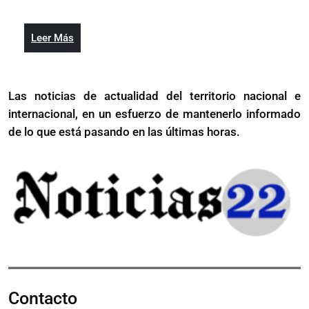
inauguran
Collado
malecón
inauguran
de
Leer
Leer Más
malecón
Haina
Más
de
Haina
Las noticias de actualidad del territorio nacional e
internacional, en un esfuerzo de mantenerlo informado
de lo que está pasando en las últimas horas.
Contacto