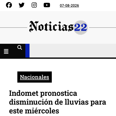
Skip
Facebook
Gorjeo
Instagram
YouTube
07-08-2026
to
content
Menú
abierto
Nacionales
Indomet pronostica
disminución de lluvias para
este miércoles