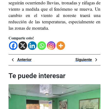
seguirán ocurriendo lluvias, tronadas y ráfagas de
viento a medida que el fenómeno se mueva. Un
cambio en el viento al noreste traerá una
reducción de las temperaturas, especialmente en
las zonas de montaña.
Comparte esto!
Navegación
Previous
Next
Anterior
Siguiente
de
Post
Post
entradas
Te puede interesar