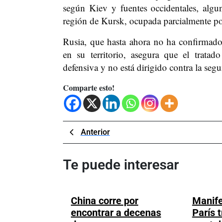
según Kiev y fuentes occidentales, algu
región de Kursk, ocupada parcialmente por
Rusia, que hasta ahora no ha confirmado
en su territorio, asegura que el trata
defensiva y no está dirigido contra la segu
Comparte esto!
Navegación
Previous
Anterior
Post
de
Te puede interesar
entradas
China corre por
Manife
encontrar a decenas
París t