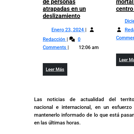
de personas
mortal
atrapadas en un
centro
China
deslizamiento
Dic
corre
Enero
por
Enero 23, 2024
Red
23,
encontrar
China
Comme
Redacción
0
2024
a
corre
Comments
12:06 am
decenas
por
de
encontrar
Leer M
personas
a
Leer
Leer Más
atrapadas
decenas
Más
en
de
un
personas
deslizamiento
atrapadas
Las noticias de actualidad del territo
en
nacional e internacional, en un esfuerzo
un
mantenerlo informado de lo que está pasa
deslizamiento
en las últimas horas.