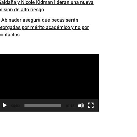
Saldaña y Nicole Kidman lideran una nueva
misión de alto riesgo
Abinader asegura que becas serán
otorgadas por mérito académico y no por
contactos
eproductor
e
ídeo
00:00
01:18