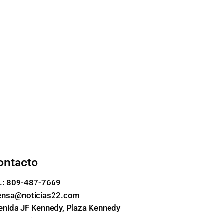
ontacto
l.: 809-487-7669
ensa@noticias22.com
enida JF Kennedy, Plaza Kennedy