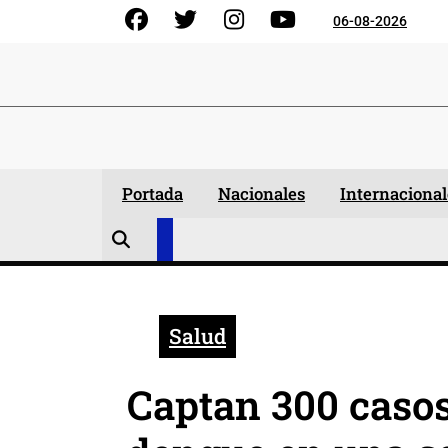
Skip
Facebook
Gorjeo
Instagram
YouTube
06-08-2026
to
content
Portada
Nacionales
Internacional
Salud
Captan 300 casos