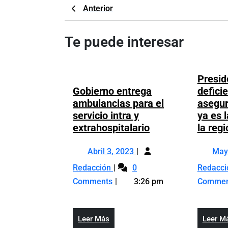
Navegación
Previous
Anterior
Post
de
Te puede interesar
entradas
Presid
Gobierno entrega
deficie
ambulancias para el
asegur
servicio intra y
ya es 
Gobierno
extrahospitalario
la regi
entrega
Abril
ambulancias
Abril 3, 2023
May
3,
para
Gobierno
Redacción
0
Redacc
2023
el
entrega
Comments
3:26 pm
Comme
servicio
ambulancias
intra
para
y
el
Leer
Leer Más
Leer M
extrahospitalario
servicio