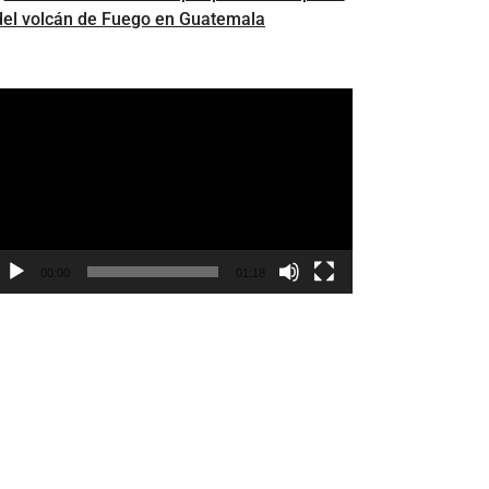
del volcán de Fuego en Guatemala
eproductor
e
ídeo
00:00
01:18