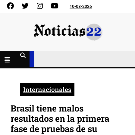
Skip
Facebook
Gorjeo
Instagram
YouTube
10-08-2026
to
content
Menú
abierto
Internacionales
Brasil tiene malos
resultados en la primera
fase de pruebas de su