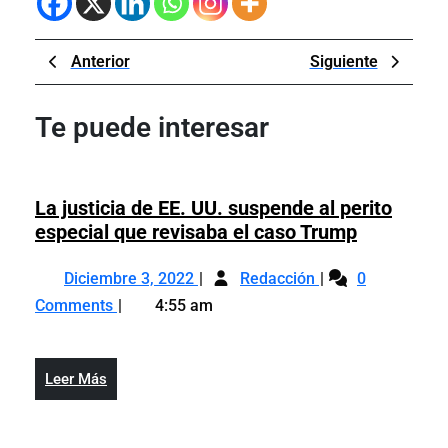
Navegación
Previous
Next
Anterior
Siguiente
de
Post
Post
entradas
Te puede interesar
La justicia de EE. UU. suspende al perito
La
especial que revisaba el caso Trump
justicia
Diciembre
La
de
Diciembre 3, 2022
Redacción
0
3,
justicia
EE.
Comments
4:55 am
2022
de
UU.
EE.
suspende
UU.
al
Leer
Leer Más
suspende
perito
Más
al
especial
perito
que