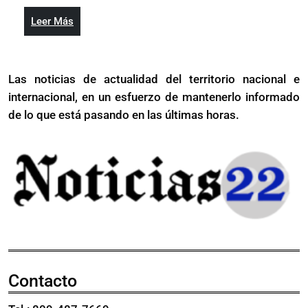
Trump
con
después
Leer
Leer Más
Trump
de
Más
después
haber
de
sido
Las noticias de actualidad del territorio nacional e
haber
tiroteado
internacional, en un esfuerzo de mantenerlo informado
sido
en
tiroteado
de lo que está pasando en las últimas horas.
un
en
mitin
un
mitin
Contacto