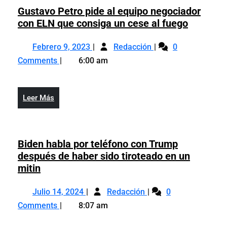
especial
Gustavo Petro pide al equipo negociador
revisaba
que
Gustavo
con ELN que consiga un cese al fuego
el
revisaba
Petro
caso
Febrero
Gustavo
el
pide
Febrero 9, 2023
Redacción
0
Trump
9,
Petro
caso
al
Comments
6:00 am
2023
pide
Trump
equipo
al
negocia
equipo
con
Leer
Leer Más
negociador
ELN
Más
con
que
ELN
consiga
que
Biden habla por teléfono con Trump
un
consiga
después de haber sido tiroteado en un
cese
un
Biden
mitin
al
cese
habla
fuego
Julio
Biden
al
por
Julio 14, 2024
Redacción
0
14,
habla
fuego
teléfono
Comments
8:07 am
2024
por
con
teléfono