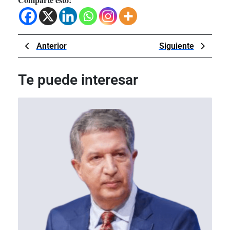
Navegación
Previous
Next
Anterior
Siguiente
de
Post
Post
entradas
Te puede interesar