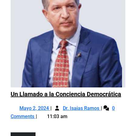
Un
Un Llamado a la Conciencia Democrática
Llam
Mayo
Un
a
Mayo 2, 2024
Dr. Isaías Ramos
0
2,
Llamado
la
Comments
11:03 am
2024
a
Conci
la
Demo
Conciencia