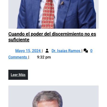
Cuando el poder del discernimiento no es
Cuando
suficiente
el
Mayo
Cuando
poder
Mayo 15, 2024
Dr. Isaías Ramos
0
15,
el
del
Comments
9:32 pm
2024
poder
discernimiento
del
no
discernimiento
es
Leer
Leer Más
no
suficiente
Más
es
suficiente