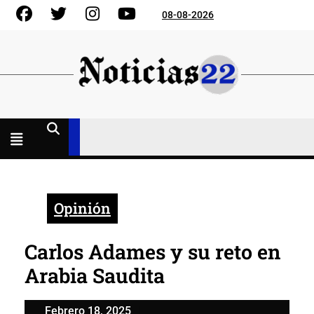
Skip
Facebook
Gorjeo
Instagram
YouTube
08-08-2026
to
content
Menú
abierto
Opinión
Carlos Adames y su reto en
Arabia Saudita
Febrero
Febrero 18, 2025