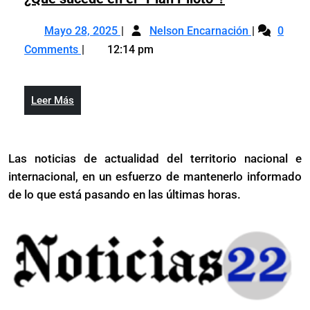
sucede
Mayo
¿Qué
en
Mayo 28, 2025
Nelson Encarnación
0
28,
sucede
el
Comments
12:14 pm
2025
en
“Plan
el
Piloto”?
“Plan
Leer
Leer Más
Piloto”?
Más
Las noticias de actualidad del territorio nacional e
internacional, en un esfuerzo de mantenerlo informado
de lo que está pasando en las últimas horas.