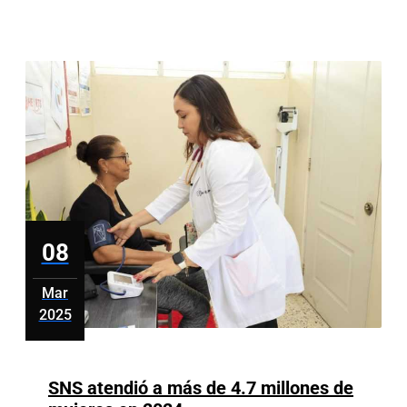
el
empoderamiento
femenino
en
la
capacitación
técnica
08
Mar
2025
marzo
8,
2025
SNS atendió a más de 4.7 millones de