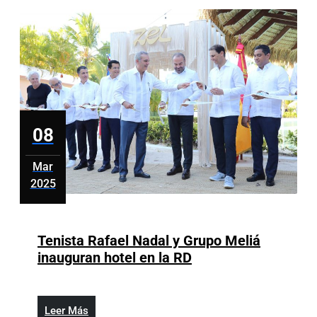
diésel
y
el
gas
08
Mar
2025
marzo
8,
2025
Tenista Rafael Nadal y Grupo Meliá
Tenista
inauguran hotel en la RD
Rafael
Nadal
y
Leer
Leer Más