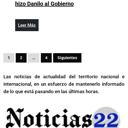
Hipólito
hizo Danilo al Gobierno
resta
importancia
a
Leer
Leer Más
criticas
Más
hizo
Danilo
al
Paginación
Gobierno
1
2
…
4
Siguientes
de
entradas
Las noticias de actualidad del territorio nacional e
internacional, en un esfuerzo de mantenerlo informado
de lo que está pasando en las últimas horas.