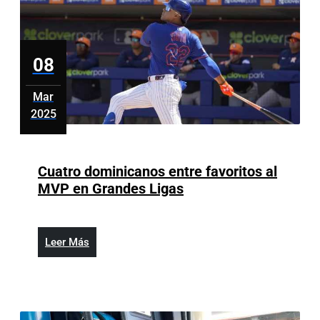
08
Mar
2025
marzo
8,
2025
Cuatro dominicanos entre favoritos al
Cuatro
MVP en Grandes Ligas
dominicanos
entre
favoritos
Leer
Leer Más
al
Más
MVP
en
Grandes