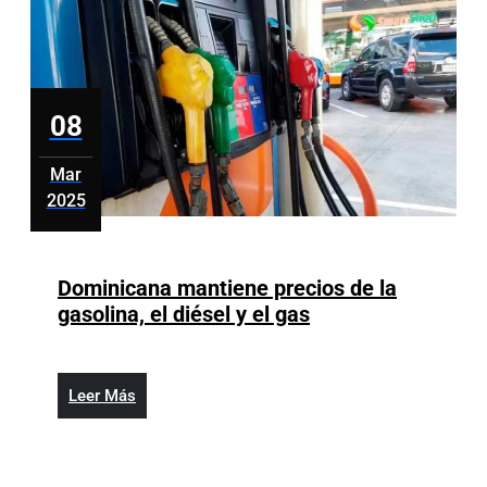
Ligas
08
Mar
2025
marzo
8,
2025
Dominicana mantiene precios de la
Dominicana
gasolina, el diésel y el gas
mantiene
precios
de
Leer
Leer Más
la
Más
gasolina,
el