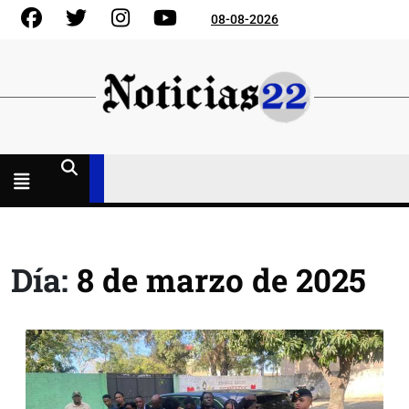
Skip
Facebook
Gorjeo
Instagram
YouTube
08-08-2026
to
content
Menú
abierto
Día:
8 de marzo de 2025