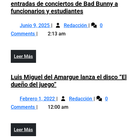
entradas de conciertos de Bad Bunny a
Gobierno
funcionarios y estudiantes
de
Junio
Gobierno
Puerto
Junio 9, 2025
Redacción
0
9,
de
Rico
Comments
2:13 am
2025
Puerto
regalará
Rico
entradas
regalará
de
Leer
Leer Más
entradas
conciertos
Más
de
de
conciertos
Luis Miguel del Amargue lanza el disco “El
Bad
de
Luis
dueño del juego”
Bunny
Bad
Miguel
a
Febrero
Luis
Bunny
del
Febrero 1, 2022
Redacción
funcionarios
0
1,
Miguel
a
Amargue
y
Comments
12:00 am
2022
del
funcionarios
lanza
estudiantes
Amargue
y
el
lanza
estudiantes
disco
Leer
Leer Más
el
“El
Más