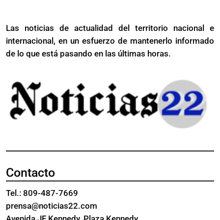
disco
dueño
“El
del
Las noticias de actualidad del territorio nacional e
dueño
juego”
internacional, en un esfuerzo de mantenerlo informado
del
juego”
de lo que está pasando en las últimas horas.
Contacto
Tel.: 809-487-7669
prensa@noticias22.com
Avenida JF Kennedy, Plaza Kennedy