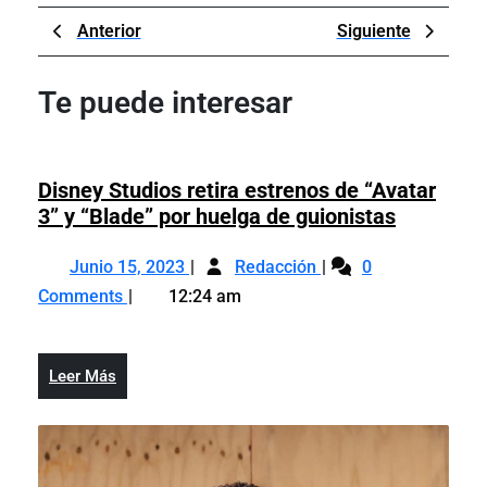
Navegación
Previous
Next
Anterior
Siguiente
de
Post
Post
entradas
Te puede interesar
Disney Studios retira estrenos de “Avatar
Disney
3” y “Blade” por huelga de guionistas
Studios
Junio
Disney
retira
Junio 15, 2023
Redacción
0
15,
Studios
estrenos
Comments
12:24 am
2023
retira
de
estrenos
“Avatar
de
3”
Leer
Leer Más
“Avatar
y
Más
3”
“Blade”
y
por
“Blade”
huelga