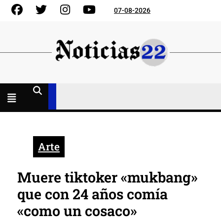
Skip
Facebook
Gorjeo
Instagram
YouTube
07-08-2026
to
content
Menú
abierto
Arte
Muere tiktoker «mukbang»
que con 24 años comía
«como un cosaco»