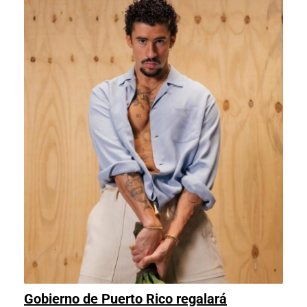
por
de
huelga
guionista
de
guionistas
Gobierno de Puerto Rico regalará