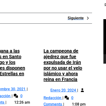
Next
Siguiente
R
Post
d
v
gana a las
La campeona de
s en Santo
ajedrez que fue
o y los
expulsada de Irán
es disponen
por no usar el velo
Estrellas en
islámico y ahora
cey
La
reina en Francia
ana
campeona
Diciembre
Enero
iembre 30, 2021
de
Enero 20, 2024
Licey
30,
20,
s
ajedrez
acción
0
La
Redacción
0
gana
2021
2024
uilas
que
campeona
nts
12:26 am
Comments
1:08 pm
a