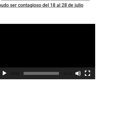
pudo ser contagioso del 18 al 28 de julio
eproductor
e
ídeo
00:00
01:18