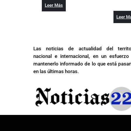
y
e
Indios
Leer
Leer Más
obtienen
S
de
Más
corona
D
SFM
Leer M
de
y
y
la
lo
obtienen
LNB
Gi
corona
2022
di
de
Las noticias de actualidad del territo
d
la
nacional e internacional, en un esfuerzo
la
LNB
mantenerlo informado de lo que está pasa
Es
2022
en las últimas horas.
e
S