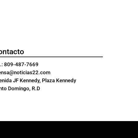
ontacto
l.: 809-487-7669
ensa@noticias22.com
enida JF Kennedy, Plaza Kennedy
nto Domingo, R.D