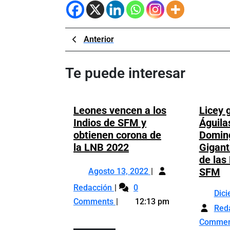
Navegación
Previous
Anterior
Post
de
Te puede interesar
entradas
Leones vencen a los
Licey 
Indios de SFM y
Águila
obtienen corona de
Doming
Leones
la LNB 2022
Gigant
vencen
de las 
Agosto
a
Li
SFM
Agosto 13, 2022
13,
los
g
Leones
Redacción
0
2022
Dic
Indios
a
vencen
Comments
12:13 pm
de
la
Red
a
SFM
Ág
los
Comme