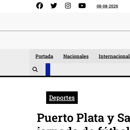
Skip
Facebook
Gorjeo
Instagram
YouTube
08-08-2026
to
content
Portada
Nacionales
Internacional
Deportes
Puerto Plata y S