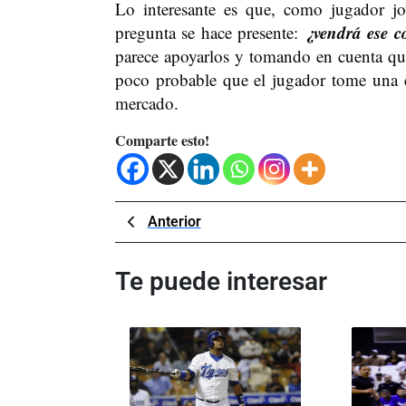
Lo interesante es que, como jugador jo
¿vendrá ese co
pregunta se hace presente:
parece apoyarlos y tomando en cuenta q
poco probable que el jugador tome una e
mercado.
Comparte esto!
Navegación
Previous
Anterior
Post
de
Te puede interesar
entradas