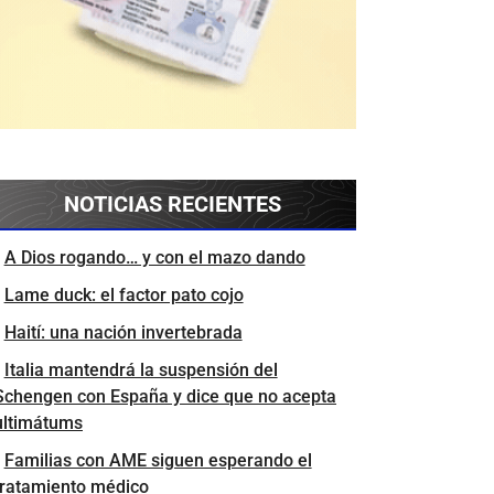
NOTICIAS RECIENTES
A Dios rogando… y con el mazo dando
Lame duck: el factor pato cojo
Haití: una nación invertebrada
Italia mantendrá la suspensión del
Schengen con España y dice que no acepta
ultimátums
Familias con AME siguen esperando el
tratamiento médico