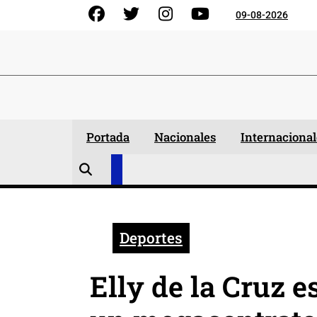
Skip
Facebook
Gorjeo
Instagram
YouTube
09-08-2026
to
content
Portada
Nacionales
Internacional
Deportes
Elly de la Cruz e