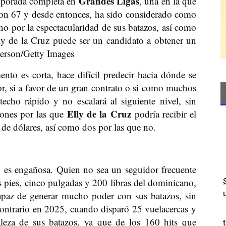
Grandes Ligas
mporada completa en
, una en la que
con 67 y desde entonces, ha sido considerado como
o por la espectacularidad de sus batazos, así como
ly de la Cruz puede ser un candidato a obtener un
rson/Getty Images
nto es corta, hace difícil predecir hacia dónde se
or, si a favor de un gran contrato o si como muchos
techo rápido y no escalará al siguiente nivel, sin
Elly de la Cruz
zones por las que
podría recibir el
de dólares, así como dos por las que no.
z
es engañosa. Quien no sea un seguidor frecuente
is pies, cinco pulgadas y 200 libras del dominicano,
apaz de generar mucho poder con sus batazos, sin
ontrario en 2025, cuando disparó 25 vuelacercas y
aleza de sus batazos, ya que de los 160 hits que