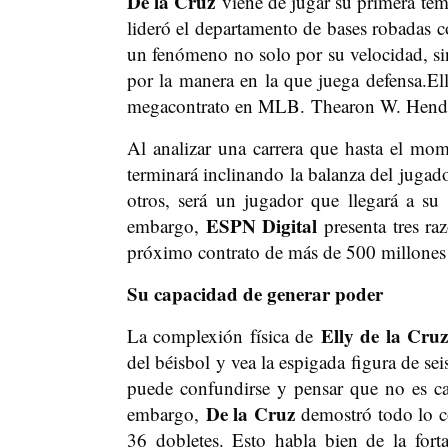
De la Cruz
viene de jugar su primera te
lideró el departamento de bases robadas 
un fenómeno no solo por su velocidad, sin
por la manera en la que juega defensa.El
megacontrato en MLB. Thearon W. Hende
Al analizar una carrera que hasta el mome
terminará inclinando la balanza del jugad
otros, será un jugador que llegará a su 
ESPN Digital
embargo,
presenta tres ra
próximo contrato de más de 500 millones 
Su capacidad de generar poder
Elly de la Cru
La complexión física de
del béisbol y vea la espigada figura de se
puede confundirse y pensar que no es c
De la Cruz
embargo,
demostró todo lo c
36 dobletes. Esto habla bien de la fort