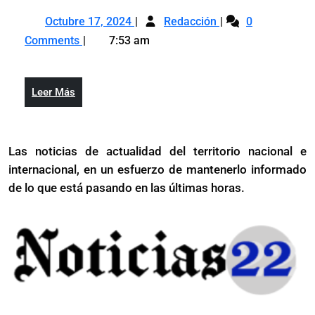
de
por
Octubre
Reacciones
diciembre
la
Octubre 17, 2024
Redacción
0
17,
por
muer
Comments
7:53 am
2024
la
de
muerte
Liam
de
Payn
Leer
Leer Más
Liam
Más
Payne
Las noticias de actualidad del territorio nacional e
internacional, en un esfuerzo de mantenerlo informado
de lo que está pasando en las últimas horas.