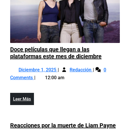
Nuestro
Doce películas que llegan a las
Doce
plataformas este mes de diciembre
películas
Diciembre
Doce
que
Diciembre 1, 2025
Redacción
0
1,
películas
llegan
Comments
12:00 am
2025
que
a
llegan
las
a
plataforma
Leer
Leer Más
las
este
Más
plataformas
mes
este
de
mes
Reac
Reacciones por la muerte de Liam Payne
diciembre