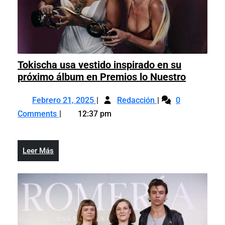
Tokischa usa vestido inspirado en su
Tokischa
próximo álbum en Premios lo Nuestro
usa
Febrero
Tokischa
vestido
Febrero 21, 2025
Redacción
0
21,
usa
inspirad
Comments
12:37 pm
2025
vestido
en
inspirado
su
en
próximo
Leer
Leer Más
su
álbum
Más
próximo
en
álbum
Premios
en
lo
Premios
Nuestro
lo