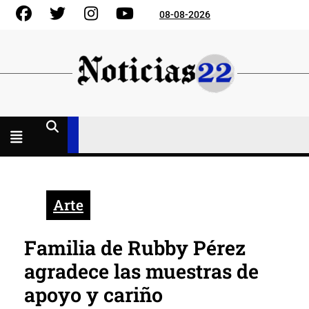
Skip
Facebook
Gorjeo
Instagram
YouTube
08-08-2026
to
content
Menú
abierto
Arte
Familia de Rubby Pérez
agradece las muestras de
apoyo y cariño