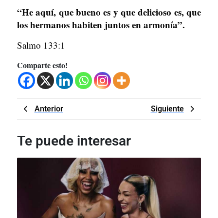
“He aquí, que bueno es y que delicioso es, que
los hermanos habiten juntos en armonía”.
Salmo 133:1
Comparte esto!
Navegación
Previous
Next
Anterior
Siguiente
de
Post
Post
entradas
Te puede interesar