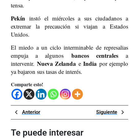
tensa.
Pekín
instó el miércoles a sus ciudadanos a
extremar la precaución si viajan a Estados
Unidos.
El miedo a un ciclo interminable de represalias
bancos centrales
empuja a algunos
a
Nueva Zelanda
India
intervenir.
e
por ejemplo
ya bajaron sus tasas de interés.
Comparte esto!
Navegación
Previous
Next
Anterior
Siguiente
de
Post
Post
entradas
Te puede interesar