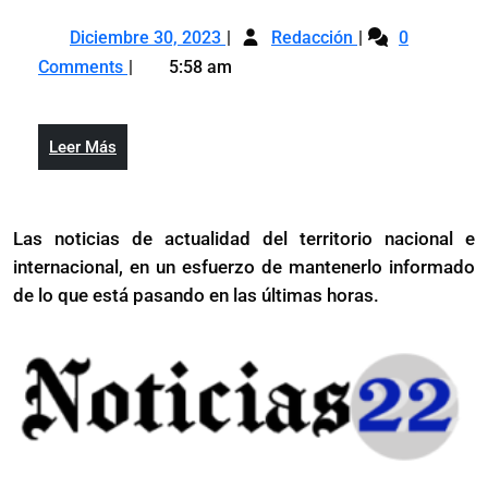
aprueban
Diciembre
Diputados
la
Diciembre 30, 2023
Redacción
0
30,
aprueban
emisión
Comments
5:58 am
2023
la
de
emisión
bonos
de
soberanos
Leer
Leer Más
bonos
por
Más
soberanos
más
por
de
Las noticias de actualidad del territorio nacional e
más
RD$344
internacional, en un esfuerzo de mantenerlo informado
de
mil
RD$344
de lo que está pasando en las últimas horas.
millones
mil
millones