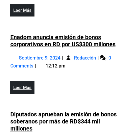
como
regio
referente
en
Leer
Leer Más
regional
la
Más
en
lucha
la
contr
lucha
Enadom anuncia emisión de bonos
el
contra
Enad
corporativos en RD por US$300 millones
come
el
anunc
ilícito
Septiembre
Enadom
comercio
emisi
Septiembre 9, 2024
Redacción
0
de
9,
anuncia
ilícito,
de
acue
Comments
12:12 pm
2024
emisión
de
bonos
con
de
acuerdo
corpor
repor
bonos
con
en
de
Leer
Leer Más
corporativos
reporte
RD
TRAC
Más
en
de
por
RD
TRACIT
US$3
por
Diputados aprueban la emisión de bonos
millon
US$300
soberanos por más de RD$344 mil
millones
Diputados
millones