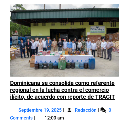
Dominicana se consolida como referente
regional en la lucha contra el comercio
Domi
ilícito, de acuerdo con reporte de TRACIT
se
Septiembre
Dominicana
conso
Septiembre 19, 2025
Redacción
0
19,
se
como
Comments
12:00 am
2025
consolida
refer