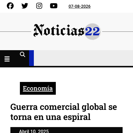
Skip
Facebook
Gorjeo
Instagram
YouTube
07-08-2026
to
content
Menú
abierto
Economía
Guerra comercial global se
torna en una espiral
Abril
Abril 10, 2025