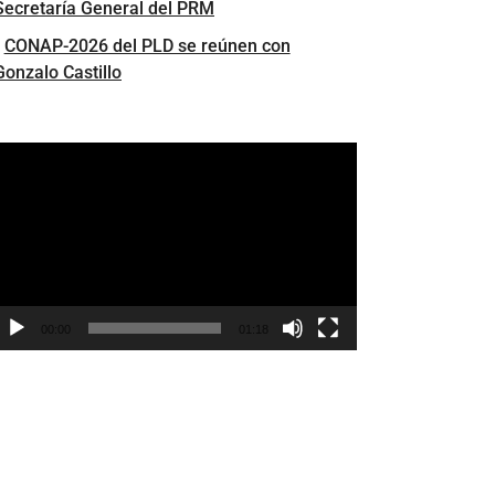
Secretaría General del PRM
CONAP-2026 del PLD se reúnen con
Gonzalo Castillo
eproductor
e
ídeo
00:00
01:18