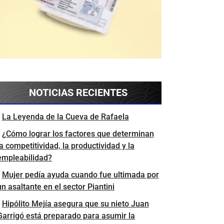
NOTICIAS RECIENTES
La Leyenda de la Cueva de Rafaela
¿Cómo lograr los factores que determinan
la competitividad, la productividad y la
empleabilidad?
Mujer pedía ayuda cuando fue ultimada por
un asaltante en el sector Piantini
Hipólito Mejía asegura que su nieto Juan
Garrigó está preparado para asumir la