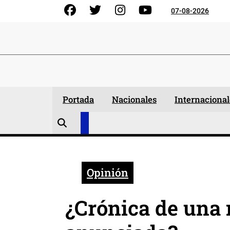
Skip
Facebook
Gorjeo
Instagram
YouTube
07-08-2026
to
content
Portada
Nacionales
Internacional
Opinión
¿Crónica de una 