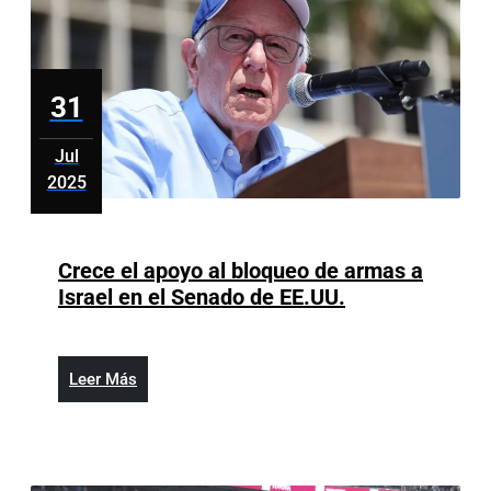
de
expresión
31
Jul
2025
julio
31,
2025
Crece el apoyo al bloqueo de armas a
Crece
Israel en el Senado de EE.UU.
el
apoyo
al
Leer
Leer Más
bloqueo
Más
de
armas
a