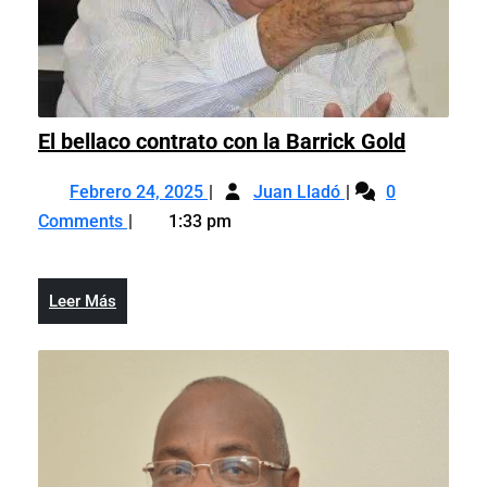
El
El bellaco contrato con la Barrick Gold
bellaco
Febrero
El
contrato
Febrero 24, 2025
Juan Lladó
0
24,
bellaco
con
Comments
1:33 pm
2025
contrato
la
con
Barrick
la
Gold
Leer
Leer Más
Barrick
Más
Gold