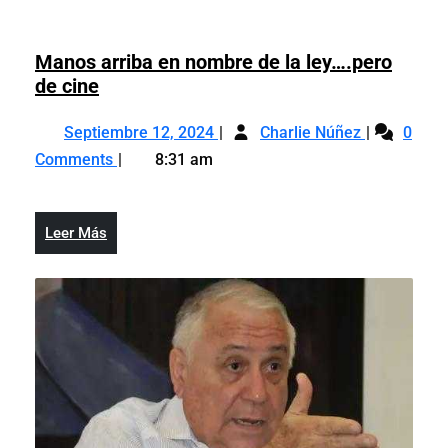
Manos arriba en nombre de la ley….pero
Manos
de cine
arriba
Septiembre
Manos
en
Septiembre 12, 2024
Charlie Núñez
0
12,
arriba
nombre
Comments
8:31 am
2024
en
de
nombre
la
de
ley….pero
Leer
Leer Más
la
de
Más
ley….pero
cine
de
cine