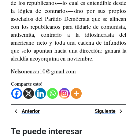
de los republicanos—lo cual es entendible desde
la lógica de contrarios—sino por sus propios
asociados del Partido Demócrata que se alinean
con los republicanos para tildarle de comunista,
antisemita, contrario a la idiosincrasia del
americano neto y toda una cadena de infundios
que solo apuntan hacia una dirección: ganará la
alcaldía neoyorquina en noviembre.
Nelsonencar10@gmail.com
Comparte esto!
Navegación
Previous
Next
Anterior
Siguiente
de
Post
Post
entradas
Te puede interesar