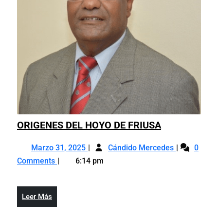
ORIGENES
ORIGENES DEL HOYO DE FRIUSA
DEL
Marzo
ORIGENES
HOYO
Marzo 31, 2025
Cándido Mercedes
0
31,
DEL
DE
Comments
6:14 pm
2025
HOYO
FRIUSA
DE
FRIUSA
Leer
Leer Más
Más