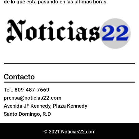
y
de lo que está pasando en las últimas horas.
mill
45
de
millones
dóla
de
dólares
Contacto
Tel.: 809-487-7669
prensa@noticias22.com
Avenida JF Kennedy, Plaza Kennedy
Santo Domingo, R.D
© 2021 Noticias22.com