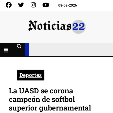
Skip
Facebook
Gorjeo
Instagram
YouTube
08-08-2026
to
content
Menú
abierto
Deportes
La UASD se corona
campeón de softbol
superior gubernamental