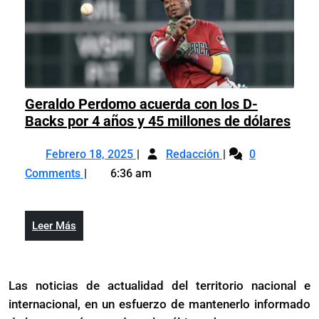
a
Rojos
Geraldo Perdomo acuerda con los D-
Gera
Backs por 4 años y 45 millones de dólares
Per
Febrero
Geraldo
acu
Febrero 18, 2025
Redacción
0
18,
Perdomo
con
Comments
6:36 am
2025
acuerda
los
con
D-
los
Bac
Leer
Leer Más
D-
por
Más
Backs
4
por
año
Las noticias de actualidad del territorio nacional e
4
y
internacional, en un esfuerzo de mantenerlo informado
años
45