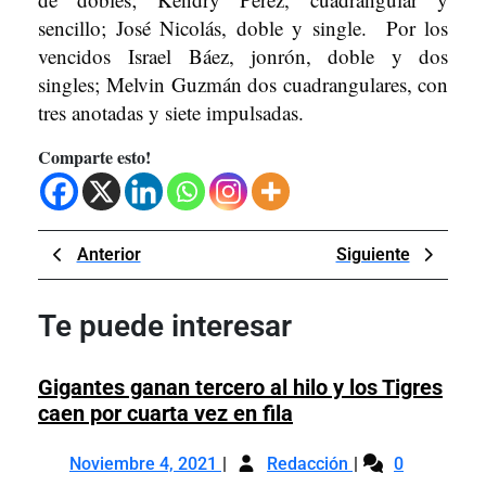
sencillo; José Nicolás, doble y single. Por los
vencidos Israel Báez, jonrón, doble y dos
singles; Melvin Guzmán dos cuadrangulares, con
tres anotadas y siete impulsadas.
Comparte esto!
Navegación
Previous
Next
Anterior
Siguiente
de
Post
Post
entradas
Te puede interesar
Gigantes ganan tercero al hilo y los Tigres
Gigantes
caen por cuarta vez en fila
ganan
Noviembre
Gigantes
tercero
Noviembre 4, 2021
Redacción
0
4,
ganan