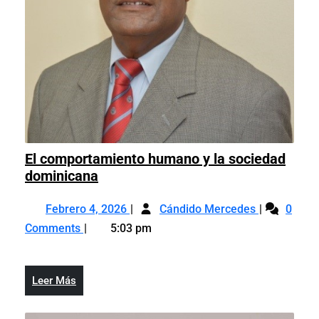
El comportamiento humano y la sociedad
El
dominicana
comportamiento
Febrero
El
humano
Febrero 4, 2026
Cándido Mercedes
0
4,
comportami
y
Comments
5:03 pm
2026
humano
la
y
sociedad
la
dominicana
Leer
Leer Más
sociedad
Más
dominicana