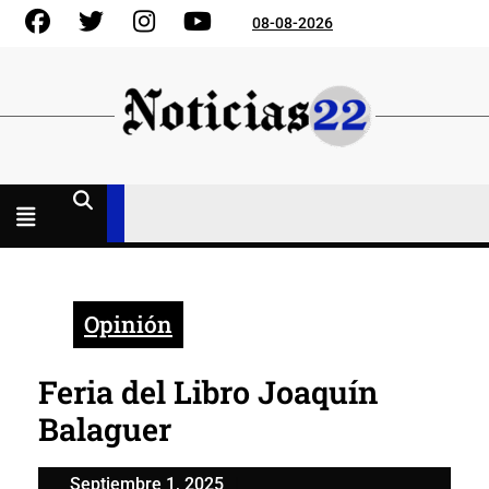
Skip
Facebook
Gorjeo
Instagram
YouTube
08-08-2026
to
content
Menú
abierto
Opinión
Feria del Libro Joaquín
Balaguer
Septiembre
Septiembre 1, 2025