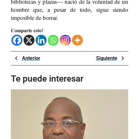
bibliotecas y plazas— nació de la voluntad de un
hombre que, a pesar de todo, sigue siendo
imposible de borrar.
Comparte esto!
Navegación
Previous
Next
Anterior
Siguiente
de
Post
Post
entradas
Te puede interesar