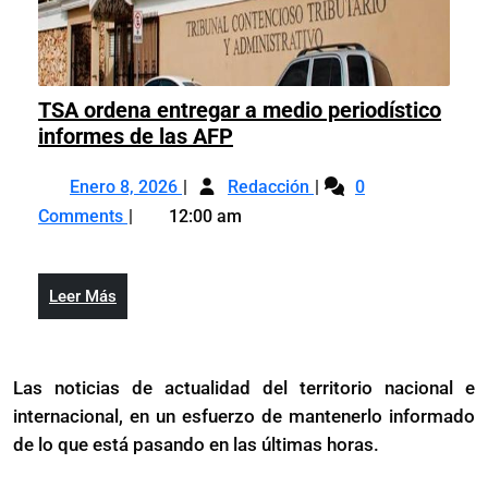
TSA ordena entregar a medio periodístico
TSA
informes de las AFP
ordena
Enero
TSA
entregar
Enero 8, 2026
Redacción
0
8,
ordena
a
Comments
12:00 am
2026
entregar
medio
a
periodístico
medio
informes
Leer
Leer Más
periodístico
de
Más
informes
las
de
AFP
Las noticias de actualidad del territorio nacional e
las
internacional, en un esfuerzo de mantenerlo informado
AFP
de lo que está pasando en las últimas horas.