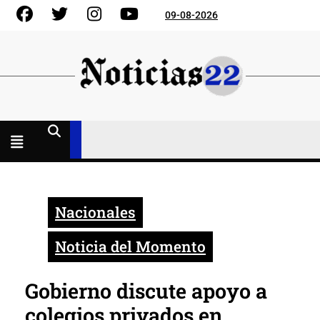
Skip
Facebook
Gorjeo
Instagram
YouTube
09-08-2026
to
content
Menú
abierto
Nacionales
Noticia del Momento
Gobierno discute apoyo a
colegios privados en